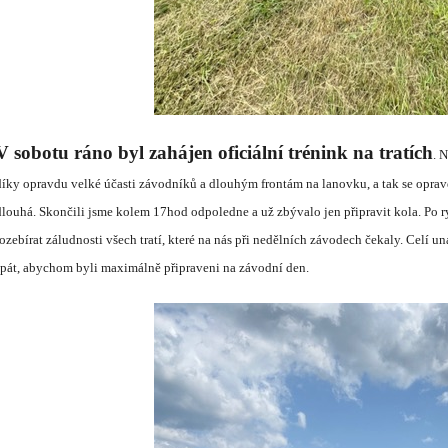
V sobotu r
á
no byl zah
á
jen ofici
á
ln
í
tr
é
nink na trat
í
ch
. 
d
í
ky opravdu velk
é
ú
časti z
á
vodn
í
ků a dlouh
ý
m front
á
m na lanovku, a tak se oprav
dlouh
á
. Skončili jsme kolem 17hod odpoledne a už zb
ý
valo jen připravit kola. Po 
rozeb
í
rat z
á
ludnosti všech trat
í
, kter
é
na n
á
s při neděln
í
ch z
á
vodech čekaly. Cel
í
un
sp
á
t, abychom byli maxim
á
lně připraveni na z
á
vodn
í
den.