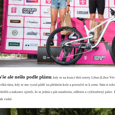
Vše ale nešlo podle pl
á
nu
, kdy se na konci třet
í
erzety Libas (Libor V
é
v
velk
á
r
á
na, kdy se mu vyzul pl
á
šť na předn
í
m kole a poroučel se k zemi. S
á
m si toh
šetřili a nakonec zjistili, že se jedn
á
o p
á
r naraženin, odřenin a vyklouben
ý
palec. 
tak vzdal.