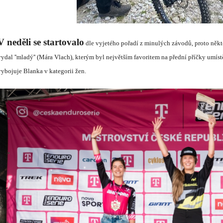
V neděli se startovalo
dle vyjet
é
ho pořad
í
z minul
ý
ch z
á
vodů, proto někt
vydal ''mlad
ý
'' (M
á
ra Vlach), kter
ý
m byl největš
í
m favoritem na předn
í
př
í
čky um
í
st
vybojuje Blanka v kategorii žen.