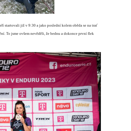
eř
í
startovali již v 9:30 a jako posledn
í
kolem oběda se na trať
ěn
í
. To jsme ovšem nevěděli, že bednu a dokonce prvn
í
flek