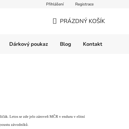
Přihlášení
Registrace
Velikostní tabulka
Formulář pro reklamaci zboží
Form
PRÁZDNÝ KOŠÍK
NÁKUPNÍ
KOŠÍK
Dárkový poukaz
Blog
Kontakt
lič
á
k. Letos se zde jelo z
á
roveň MČR v enduru v elitn
í
poustu z
á
vodn
í
ků.