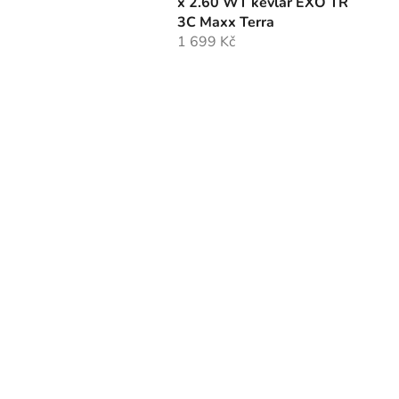
x 2.60 WT kevlar EXO TR
3C Maxx Terra
1 699 Kč