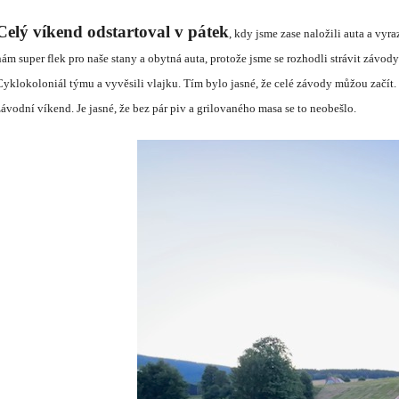
Cel
ý
v
í
kend odstartoval v p
á
tek
, kdy jsme zase naložili auta a vyra
n
á
m super flek pro naše stany a obytn
á
auta, protože jsme se rozhodli str
á
vit z
á
vody
Cyklokoloni
á
l t
ý
mu a vyvěsili vlajku. T
í
m bylo jasn
é
, že cel
é
z
á
vody můžou zač
í
t
z
á
vodn
í
v
í
kend. Je jasn
é
, že bez p
á
r piv a grilovan
é
ho masa se to neobešlo.