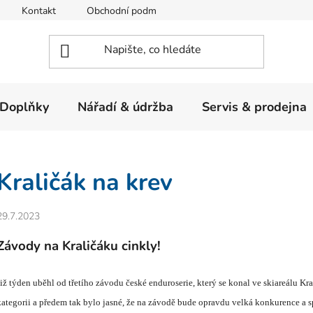
Kontakt
Obchodní podmínky
Ochrana osobních údajů
Doplňky
Nářadí & údržba
Servis & prodejna
Kraličák na krev
29.7.2023
Závody na Kraličáku cinkly!
iž t
ý
den uběhl od třet
í
ho z
á
vodu česk
é
enduroserie, kter
ý
se konal ve skiare
á
lu Kra
kategorii a předem tak bylo jasn
é
, že na z
á
vodě bude opravdu velk
á
konkurence a s