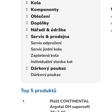
a
kategorie
Kola
p
t
Komponenty
a
e
Oblečení
n
g
Doplňky
e
o
r
Nářadí & údržba
l
i
Servis & prodejna
e
Servis odpružení
Servis jízdní kolo
Zapletená kola
Individuální stavba kol
Dárkový poukaz
Dárkový poukaz
Top 5 produktů
Plášť CONTINENTAL
Argotal DH supersoft