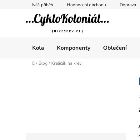
Přejít
Náš příběh
Hodnocení obchodu
Doprava
na
obsah
Kola
Komponenty
Oblečení
Domů
/
Blog
/
Kraličák na krev
P
o
s
t
r
a
n
J
n
K
Přeskočit
í