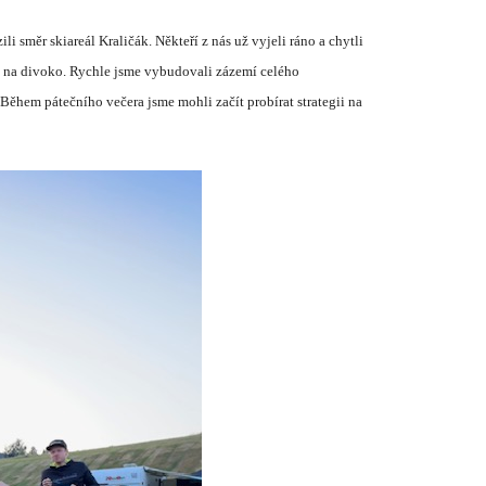
zili směr skiare
á
l Kralič
á
k. Někteř
í
z n
á
s už vyjeli r
á
no a chytli
 na divoko. Rychle jsme vybudovali z
á
zem
í
cel
é
ho
. Během p
á
tečn
í
ho večera jsme mohli zač
í
t prob
í
rat strategii na