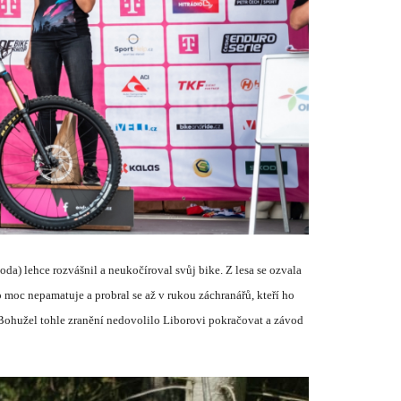
oda) lehce rozv
á
šnil a neukoč
í
roval svůj bike. Z lesa se ozvala
o moc nepamatuje a probral se až v rukou z
á
chran
á
řů, kteř
í
ho
Bohužel tohle zraněn
í
nedovolilo Liborovi pokračovat a z
á
vod