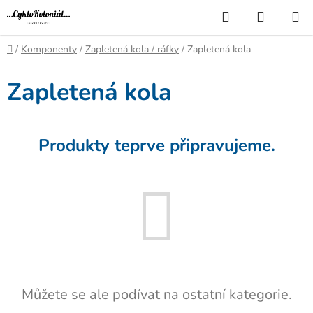
Přejít
Hledat
NÁKUP
na
KOŠÍK
obsah
Domů
/
Komponenty
/
Zapletená kola / ráfky
/
Zapletená kola
Zapletená kola
Produkty teprve připravujeme.
Můžete se ale podívat na ostatní kategorie.