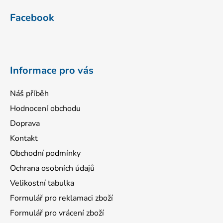
á
Facebook
p
a
t
í
Informace pro vás
Náš příběh
Hodnocení obchodu
Doprava
Kontakt
Obchodní podmínky
Ochrana osobních údajů
Velikostní tabulka
Formulář pro reklamaci zboží
Formulář pro vrácení zboží