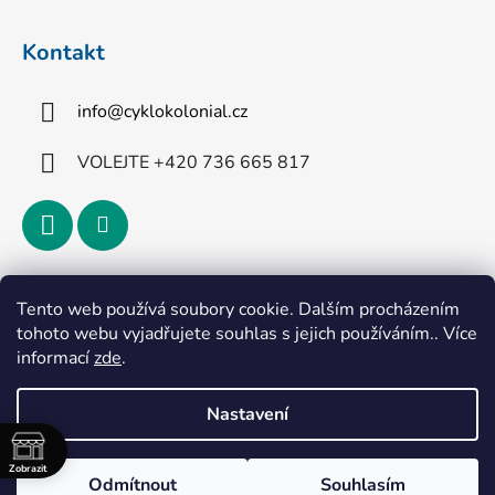
Kontakt
info
@
cyklokolonial.cz
VOLEJTE +420 736 665 817
Přijímáme online platby
Tento web používá soubory cookie. Dalším procházením
tohoto webu vyjadřujete souhlas s jejich používáním.. Více
informací
zde
.
Nastavení
Vytvořil Shoptet
Zobrazit
Odmítnout
Souhlasím
Copyright 2026
CykloKoloniál
. Všechna práva