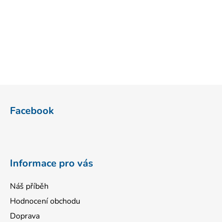
i
s
u
Z
á
Facebook
p
a
t
í
Informace pro vás
Náš příběh
Hodnocení obchodu
Doprava