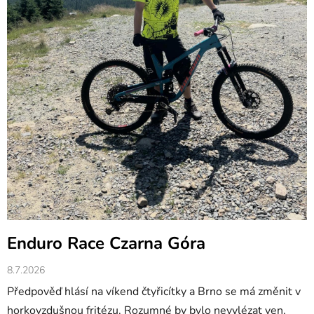
Enduro Race Czarna Góra
8.7.2026
Předpověď hlásí na víkend čtyřicítky a Brno se má změnit v
horkovzdušnou fritézu. Rozumné by bylo nevylézat ven,