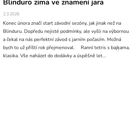
Blinduro zima ve znamení jara
2.3.2026
Konec února značí start závodní sezóny, jak jinak než na
Blinduru. Dopředu nejisté podmínky, ale vyšli na výbornou
a čekal na nás perfektní závod s jarním počasím. Možná
bych to už příští rok přejmenoval. Ranní tetris s bajķama,
klasika. Vše naházet do dodávky a úspěšně let...