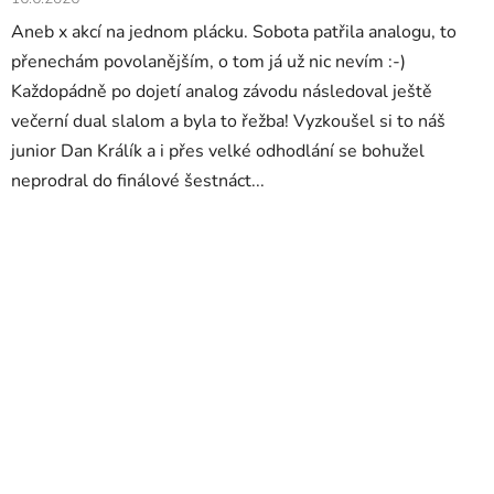
Aneb x akcí na jednom plácku. Sobota patřila analogu, to
přenechám povolanějším, o tom já už nic nevím :-)
Každopádně po dojetí analog závodu následoval ještě
večerní dual slalom a byla to řežba! Vyzkoušel si to náš
junior Dan Králík a i přes velké odhodlání se bohužel
neprodral do finálové šestnáct...