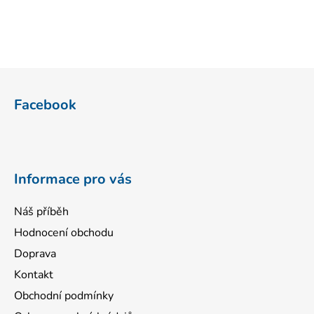
Z
á
Facebook
p
a
t
í
Informace pro vás
Náš příběh
Hodnocení obchodu
Doprava
Kontakt
Obchodní podmínky