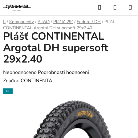
Přejít
Hledat
NÁKUP
na
KOŠÍK
obsah
Domů
/
Komponenty
/
Pláště
/
Pláště 29"
/
Enduro / DH
/
Plášť
CONTINENTAL Argotal DH supersoft 29x2.40
Plášť CONTINENTAL
Argotal DH supersoft
29x2.40
Průměrné
Neohodnoceno
Podrobnosti hodnocení
hodnocení
Značka:
CONTINENTAL
produktu
TIP
je
0,0
z
5
hvězdiček.