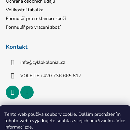
Ochrana osobních údajů
Velikostní tabulka
Formulář pro reklamaci zboží
Formulář pro vrácení zboží
Kontakt
info
@
cyklokolonial.cz
VOLEJTE +420 736 665 817
Přijímáme online platby
Tento web používá soubory cookie. Dalším procházením
tohoto webu vyjadřujete souhlas s jejich používáním.. Více
informací
zde
.