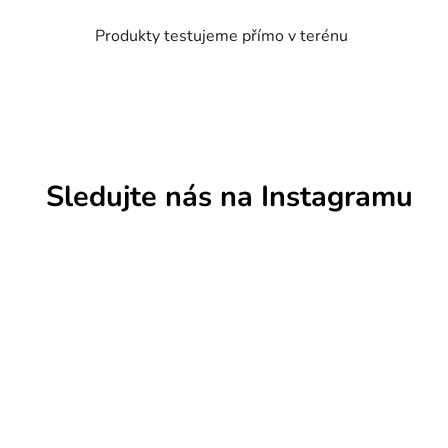
p
Produkty testujeme přímo v terénu
i
s
u
Sledujte nás na Instagramu