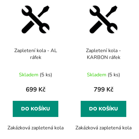
ý
r
p
o
i
d
s
u
p
k
r
t
Zapletení kola - AL
Zapletení kola -
o
ů
ráfek
KARBON ráfek
d
u
Skladem
(5 ks)
Skladem
(5 ks)
k
t
699 Kč
799 Kč
ů
DO KOŠÍKU
DO KOŠÍKU
Zakázková zapletená kola
Zakázková zapletená kola