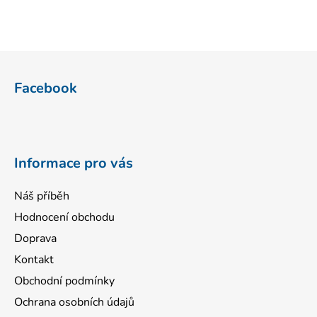
Z
á
Facebook
p
a
t
í
Informace pro vás
Náš příběh
Hodnocení obchodu
Doprava
Kontakt
Obchodní podmínky
Ochrana osobních údajů