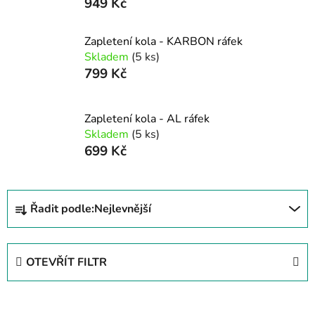
949 Kč
Zapletení kola - KARBON ráfek
Skladem
(5 ks)
799 Kč
Zapletení kola - AL ráfek
Skladem
(5 ks)
699 Kč
Ř
Řadit podle:
Nejlevnější
a
z
e
OTEVŘÍT FILTR
n
í
V
p