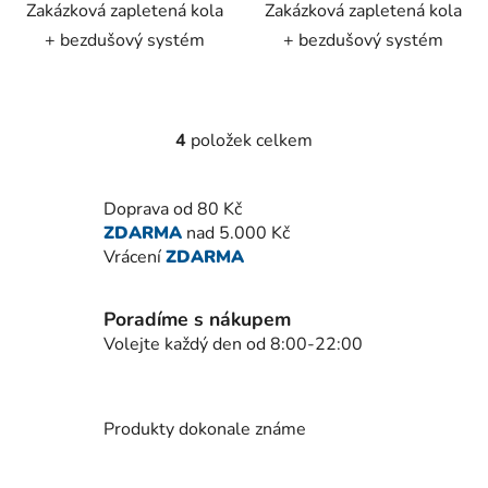
Zakázková zapletená kola
Zakázková zapletená kola
hvězdiček.
+ bezdušový systém
+ bezdušový systém
4
položek celkem
O
v
l
Doprava od 80 Kč
á
ZDARMA
nad 5.000 Kč
d
Vrácení
ZDARMA
a
c
í
Poradíme s nákupem
p
Volejte každý den od 8:00-22:00
r
v
k
Produkty dokonale známe
y
v
ý