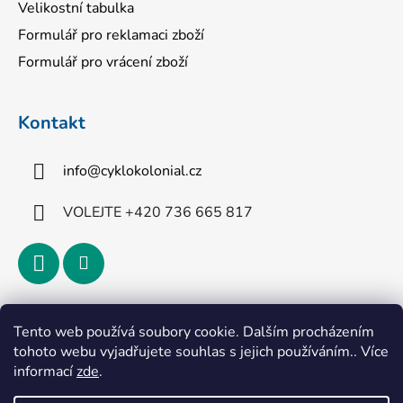
Velikostní tabulka
Formulář pro reklamaci zboží
Formulář pro vrácení zboží
Kontakt
info
@
cyklokolonial.cz
VOLEJTE +420 736 665 817
Přijímáme online platby
Tento web používá soubory cookie. Dalším procházením
tohoto webu vyjadřujete souhlas s jejich používáním.. Více
informací
zde
.