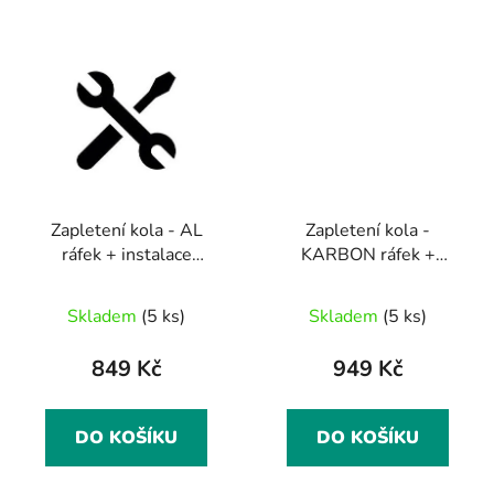
Zapletení kola - AL
Zapletení kola -
ráfek + instalace
KARBON ráfek +
bezdušové pásky
instalace bezdušové
Průměrné
pásky
Skladem
(5 ks)
Skladem
(5 ks)
hodnocení
produktu
849 Kč
949 Kč
je
4,0
DO KOŠÍKU
DO KOŠÍKU
z
5