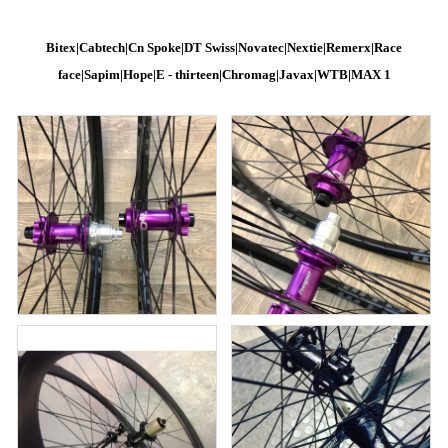
Bitex|
Cabtech|
Cn Spoke|
DT Swiss|
Novatec|
Nextie|
Remerx|
Race
face|
Sapim|
Hope|E - thirteen|
Chromag|
Javax
|
WTB|MAX 1