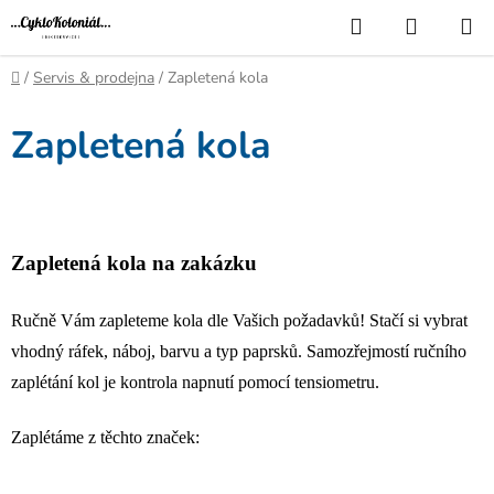
Přejít
Hledat
NÁKUP
na
KOŠÍK
obsah
Domů
/
Servis & prodejna
/
Zapletená kola
Zapletená kola
Zapletená kola na zakázku
Ručně Vám zapleteme kola dle Vašich požadavků! Stačí si vybrat
vhodný ráfek, náboj, barvu a typ paprsků. Samozřejmostí ručního
zaplétání kol je kontrola napnutí pomocí tensiometru.
Zaplétáme z těchto značek: