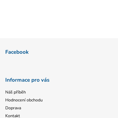
Z
á
Facebook
p
a
t
í
Informace pro vás
Náš příběh
Hodnocení obchodu
Doprava
Kontakt