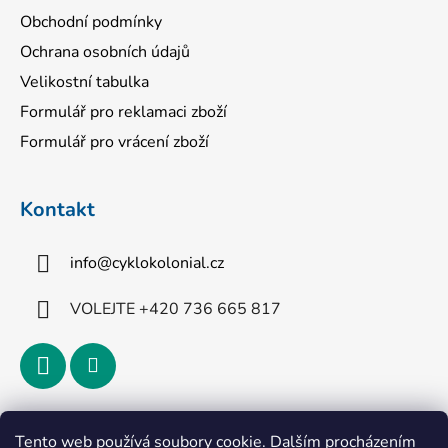
Obchodní podmínky
Ochrana osobních údajů
Velikostní tabulka
Formulář pro reklamaci zboží
Formulář pro vrácení zboží
Kontakt
info
@
cyklokolonial.cz
VOLEJTE +420 736 665 817
Přijímáme online platby
Tento web používá soubory cookie. Dalším procházením