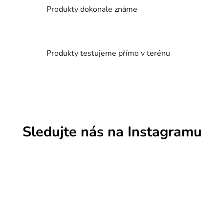
k
Produkty dokonale známe
y
v
ý
p
Produkty testujeme přímo v terénu
i
s
u
Sledujte nás na Instagramu