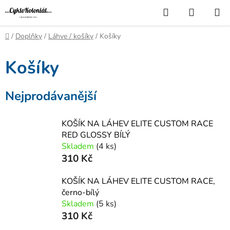
Přejít
Hledat
NÁKUP
na
KOŠÍK
obsah
Domů
/
Doplňky
/
Láhve / košíky
/
Košíky
Košíky
Nejprodávanější
KOŠÍK NA LÁHEV ELITE CUSTOM RACE
RED GLOSSY BÍLÝ
Skladem
(4 ks)
310 Kč
KOŠÍK NA LÁHEV ELITE CUSTOM RACE,
černo-bílý
Skladem
(5 ks)
310 Kč