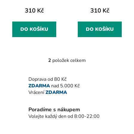
t
310 Kč
310 Kč
ů
DO KOŠÍKU
DO KOŠÍKU
2
položek celkem
O
v
l
Doprava od 80 Kč
á
ZDARMA
nad 5.000 Kč
d
Vrácení
ZDARMA
a
c
í
Poradíme s nákupem
p
Volejte každý den od 8:00-22:00
r
v