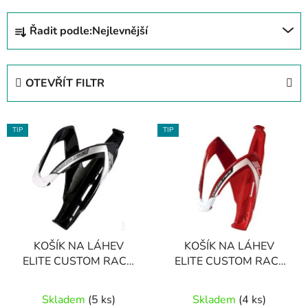
Ř
Řadit podle:
Nejlevnější
a
z
e
OTEVŘÍT FILTR
n
í
V
p
TIP
TIP
ý
r
p
o
i
d
s
u
p
k
r
t
KOŠÍK NA LÁHEV
KOŠÍK NA LÁHEV
o
ů
ELITE CUSTOM RACE,
ELITE CUSTOM RACE
d
černo-bílý
RED GLOSSY BÍLÝ
u
Skladem
(5 ks)
Skladem
(4 ks)
k