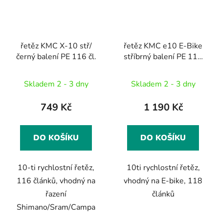
řetěz KMC X-10 stř/
řetěz KMC e10 E-Bike
černý balení PE 116 čl.
stříbrný balení PE 118
čl.
Skladem 2 - 3 dny
Skladem 2 - 3 dny
749 Kč
1 190 Kč
DO KOŠÍKU
DO KOŠÍKU
10-ti rychlostní řetěz,
10ti rychlostní řetěz,
116 článků, vhodný na
vhodný na E-bike, 118
řazení
článků
Shimano/Sram/Campa