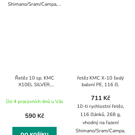
Shimano/Sram/Campa,...
Řetěz 10 sp. KMC
řetěz KMC X-10 šedý
X10EL SILVER,
balení PE, 116 čl.
(montážní balení),
711 Kč
118čl.
Do 4 pracovních dnů u Vás
10-ti rychlostní řetěz,
116 článků, 268 g,
590 Kč
vhodný na řazení
Shimano/Sram/Campa,
DO KOŠÍKU