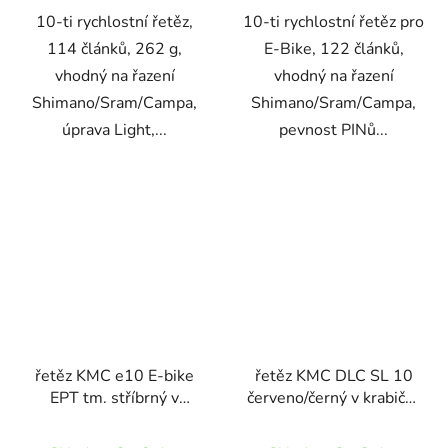
10-ti rychlostní řetěz,
10-ti rychlostní řetěz pro
114 článků, 262 g,
E-Bike, 122 článků,
vhodný na řazení
vhodný na řazení
Shimano/Sram/Campa,
Shimano/Sram/Campa,
úprava Light,...
pevnost PINů...
řetěz KMC e10 E-bike
řetěz KMC DLC SL 10
EPT tm. stříbrný v
červeno/černý v krabičce
krabičce 136 čl.
116 čl.