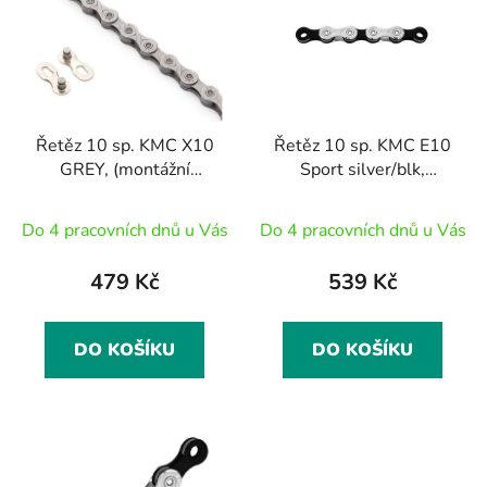
p
o
i
d
s
u
p
k
r
t
Řetěz 10 sp. KMC X10
Řetěz 10 sp. KMC E10
o
ů
GREY, (montážní
Sport silver/blk,
d
balení), 118čl.
(montážní balení) ,
u
118čl.
Do 4 pracovních dnů u Vás
Do 4 pracovních dnů u Vás
k
t
479 Kč
539 Kč
ů
DO KOŠÍKU
DO KOŠÍKU