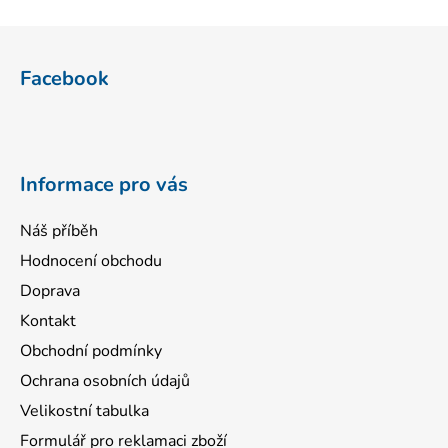
Z
á
Facebook
p
a
t
í
Informace pro vás
Náš příběh
Hodnocení obchodu
Doprava
Kontakt
Obchodní podmínky
Ochrana osobních údajů
Velikostní tabulka
Formulář pro reklamaci zboží