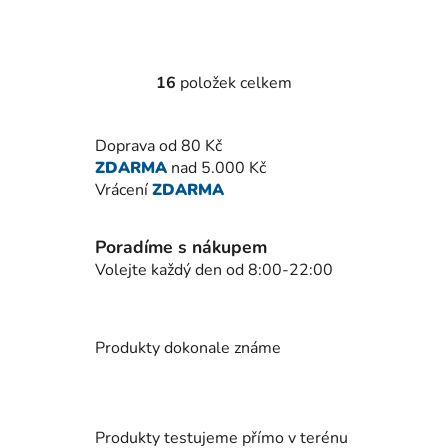
16
položek celkem
O
v
l
Doprava od 80 Kč
á
ZDARMA
nad 5.000 Kč
d
Vrácení
ZDARMA
a
c
í
Poradíme s nákupem
p
Volejte každý den od 8:00-22:00
r
v
k
Produkty dokonale známe
y
v
ý
p
Produkty testujeme přímo v terénu
i