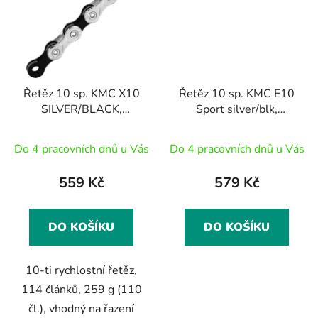
Řetěz 10 sp. KMC X10
Řetěz 10 sp. KMC E10
SILVER/BLACK,
Sport silver/blk,
(montážní balení),
(montážní balení),
118čl.
132čl.
Do 4 pracovních dnů u Vás
Do 4 pracovních dnů u Vás
559 Kč
579 Kč
DO KOŠÍKU
DO KOŠÍKU
10-ti rychlostní řetěz,
114 článků, 259 g (110
čl.), vhodný na řazení