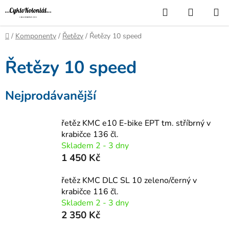
Přejít
Hledat
NÁKUP
na
KOŠÍK
obsah
Domů
/
Komponenty
/
Řetězy
/
Řetězy 10 speed
Řetězy 10 speed
Nejprodávanější
řetěz KMC e10 E-bike EPT tm. stříbrný v
krabičce 136 čl.
Skladem 2 - 3 dny
1 450 Kč
řetěz KMC DLC SL 10 zeleno/černý v
krabičce 116 čl.
Skladem 2 - 3 dny
2 350 Kč