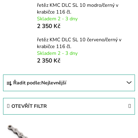
řetěz KMC DLC SL 10 modro/černý v
krabičce 116 čl.
Skladem 2 - 3 dny
2 350 Kč
řetěz KMC DLC SL 10 červeno/černý v
krabičce 116 čl.
Skladem 2 - 3 dny
2 350 Kč
Ř
Řadit podle:
Nejlevnější
a
z
e
OTEVŘÍT FILTR
n
í
V
p
ý
r