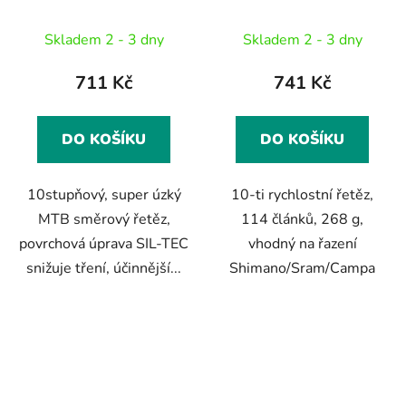
"SIL-TEC" HG-X 116
článků, v krabičce
Skladem 2 - 3 dny
Skladem 2 - 3 dny
711 Kč
741 Kč
DO KOŠÍKU
DO KOŠÍKU
10stupňový, super úzký
10-ti rychlostní řetěz,
MTB směrový řetěz,
114 článků, 268 g,
povrchová úprava SIL-TEC
vhodný na řazení
snižuje tření, účinnější...
Shimano/Sram/Campa