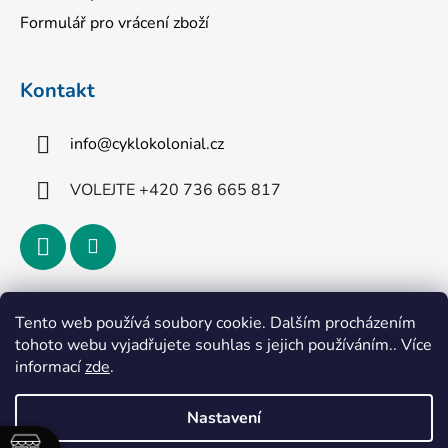
Formulář pro vrácení zboží
Kontakt
info
@
cyklokolonial.cz
VOLEJTE +420 736 665 817
Přijímáme online platby
Tento web používá soubory cookie. Dalším procházením
tohoto webu vyjadřujete souhlas s jejich používáním.. Více
informací
zde
.
Nastavení