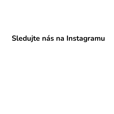
s
u
Sledujte nás na Instagramu