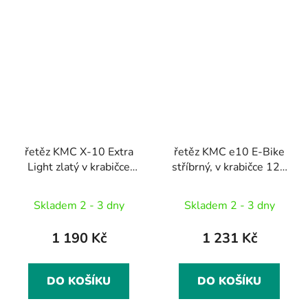
řetěz KMC X-10 Extra
řetěz KMC e10 E-Bike
Light zlatý v krabičce
stříbrný, v krabičce 122
114 čl.
čl.
Skladem 2 - 3 dny
Skladem 2 - 3 dny
1 190 Kč
1 231 Kč
DO KOŠÍKU
DO KOŠÍKU