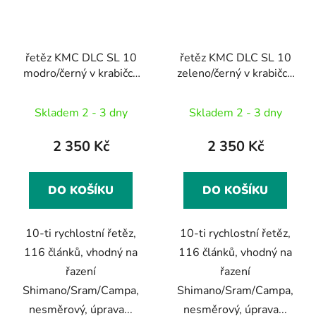
řetěz KMC DLC SL 10
řetěz KMC DLC SL 10
modro/černý v krabičce
zeleno/černý v krabičce
116 čl.
116 čl.
Skladem 2 - 3 dny
Skladem 2 - 3 dny
2 350 Kč
2 350 Kč
DO KOŠÍKU
DO KOŠÍKU
10-ti rychlostní řetěz,
10-ti rychlostní řetěz,
116 článků, vhodný na
116 článků, vhodný na
řazení
řazení
Shimano/Sram/Campa,
Shimano/Sram/Campa,
nesměrový, úprava...
nesměrový, úprava...