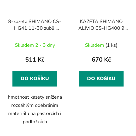
8-kazeta SHIMANO CS-
KAZETA SHIMANO
HG41 11-30 zubů,
ALIVIO CS-HG400 9
stříbrná, v krabičce
11-32Z ORIGINAL
BALENÍ
Skladem 2 - 3 dny
Skladem
(1 ks)
511 Kč
670 Kč
DO KOŠÍKU
DO KOŠÍKU
hmotnost kazety snížena
rozsáhlým odebráním
materiálu na pastorcích i
podložkách