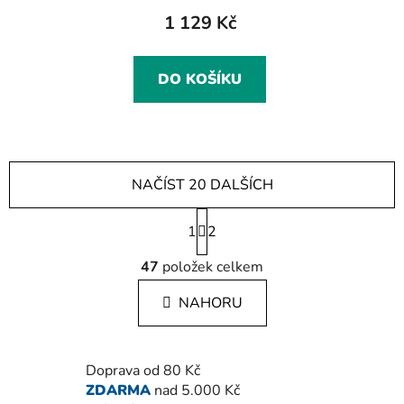
1 129 Kč
DO KOŠÍKU
NAČÍST 20 DALŠÍCH
S
1
t
2
r
O
á
47
položek celkem
v
n
l
k
NAHORU
á
o
d
v
a
á
c
n
Doprava od 80 Kč
í
í
ZDARMA
nad 5.000 Kč