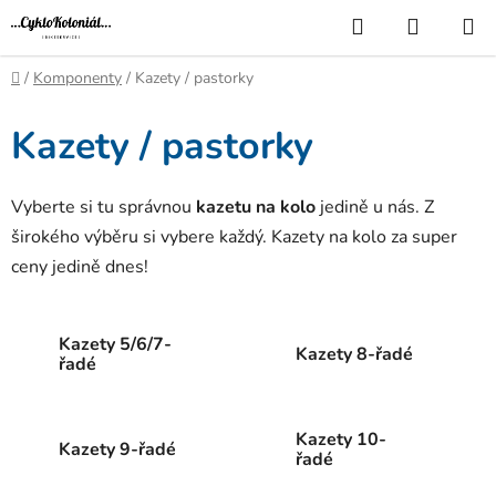
Přejít
Hledat
NÁKUP
na
KOŠÍK
obsah
Domů
/
Komponenty
/
Kazety / pastorky
Kazety / pastorky
Vyberte si tu správnou
kazetu na kolo
jedině u nás. Z
širokého výběru si vybere každý. Kazety na kolo za super
ceny jedině dnes!
Kazety 5/6/7-
Kazety 8-řadé
řadé
Kazety 10-
Kazety 9-řadé
řadé