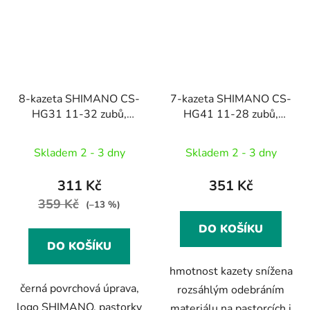
8-kazeta SHIMANO CS-
7-kazeta SHIMANO CS-
HG31 11-32 zubů,
HG41 11-28 zubů,
černá
stříbrná, v krabičce
Skladem 2 - 3 dny
Skladem 2 - 3 dny
311 Kč
351 Kč
359 Kč
(–13 %)
DO KOŠÍKU
DO KOŠÍKU
hmotnost kazety snížena
černá povrchová úprava,
rozsáhlým odebráním
logo SHIMANO, pastorky
materiálu na pastorcích i