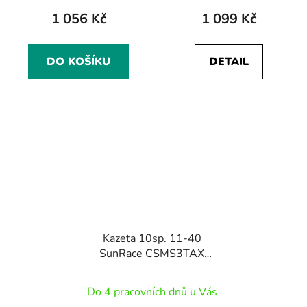
1 056 Kč
1 099 Kč
DO KOŠÍKU
DETAIL
Kazeta 10sp. 11-40
SunRace CSMS3TAX
BLACK
Do 4 pracovních dnů u Vás