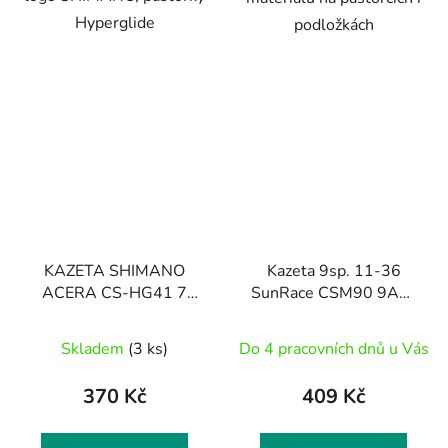
Hyperglide
podložkách
KAZETA SHIMANO
Kazeta 9sp. 11-36
ACERA CS-HG41 7
SunRace CSM90 9AW
11-28Z ORIGINAL
BLACK
BALENÍ
Skladem
(3 ks)
Do 4 pracovních dnů u Vás
370 Kč
409 Kč