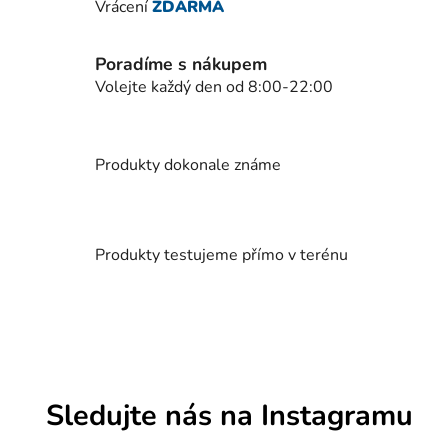
p
Vrácení
ZDARMA
r
v
Poradíme s nákupem
k
Volejte každý den od 8:00-22:00
y
v
ý
p
Produkty dokonale známe
i
s
u
Produkty testujeme přímo v terénu
Sledujte nás na Instagramu