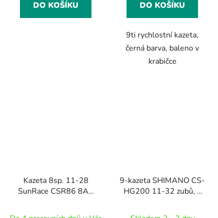
DO KOŠÍKU
DO KOŠÍKU
9ti rychlostní kazeta,
černá barva, baleno v
krabičce
Kazeta 8sp. 11-28
9-kazeta SHIMANO CS-
SunRace CSR86 8AS
HG200 11-32 zubů, v
NICKEL
krabičce