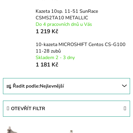
Kazeta 10sp. 11-51 SunRace
CSMS2TA10 METALLIC
Do 4 pracovních dnů u Vás
1 219 Kč
10-kazeta MICROSHIFT Centos CS-G100
11-28 zubů
Skladem 2 - 3 dny
1 181 Kč
Ř
Řadit podle:
Nejlevnější
a
z
e
OTEVŘÍT FILTR
n
í
V
p