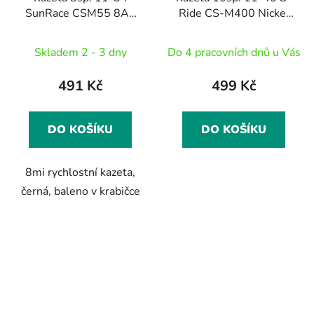
SunRace CSM55 8AV
Ride CS-M400 Nickel
BLACK
montážní balení
Skladem 2 - 3 dny
Do 4 pracovních dnů u Vás
491 Kč
499 Kč
DO KOŠÍKU
DO KOŠÍKU
8mi rychlostní kazeta,
černá, baleno v krabičce