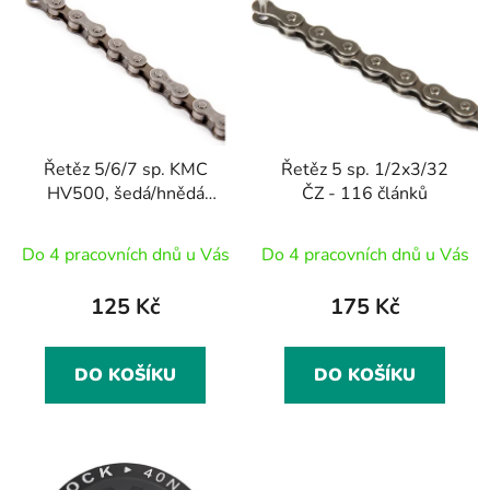
ý
r
p
o
i
d
s
u
p
k
r
t
Řetěz 5/6/7 sp. KMC
Řetěz 5 sp. 1/2x3/32
o
ů
HV500, šedá/hnědá
ČZ - 116 článků
d
(montážní balení), 116
u
čl.
Do 4 pracovních dnů u Vás
Do 4 pracovních dnů u Vás
k
t
125 Kč
175 Kč
ů
DO KOŠÍKU
DO KOŠÍKU