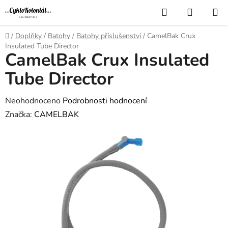
Přejít
Hledat
NÁKUP
na
KOŠÍK
obsah
Domů
/
Doplňky
/
Batohy
/
Batohy příslušenství
/
CamelBak Crux
Insulated Tube Director
CamelBak Crux Insulated
Tube Director
Průměrné
Neohodnoceno
Podrobnosti hodnocení
hodnocení
Značka:
CAMELBAK
produktu
je
0,0
z
5
hvězdiček.