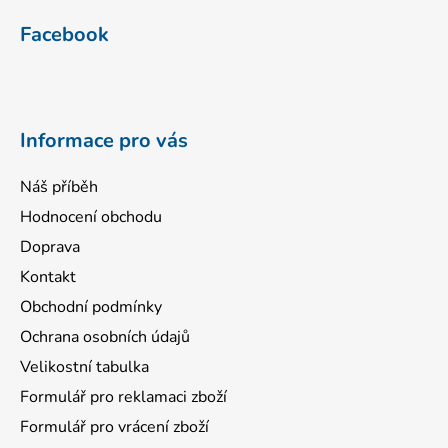
á
Facebook
p
a
t
í
Informace pro vás
Náš příběh
Hodnocení obchodu
Doprava
Kontakt
Obchodní podmínky
Ochrana osobních údajů
Velikostní tabulka
Formulář pro reklamaci zboží
Formulář pro vrácení zboží