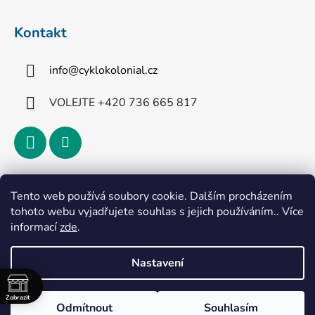
Kontakt
info
@
cyklokolonial.cz
VOLEJTE +420 736 665 817
Přijímáme online platby
Tento web používá soubory cookie. Dalším procházením
tohoto webu vyjadřujete souhlas s jejich používáním.. Více
informací
zde
.
Nastavení
Vytvořil Shoptet
Zobrazit
Odmítnout
Souhlasím
Copyright 2026
CykloKoloniál
. Všechna práva