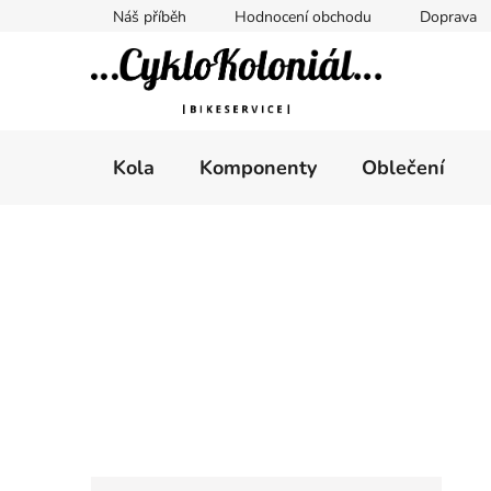
Přejít
Náš příběh
Hodnocení obchodu
Doprava
na
obsah
Kola
Komponenty
Oblečení
P
o
s
t
r
a
n
n
K
Přeskočit