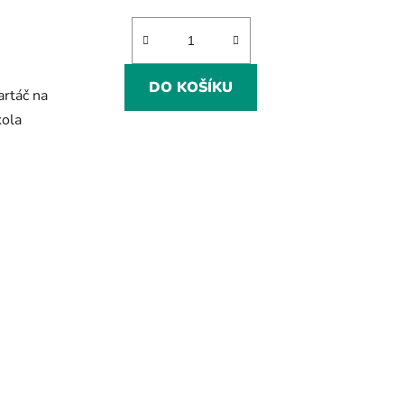
DO KOŠÍKU
rtáč na
kola