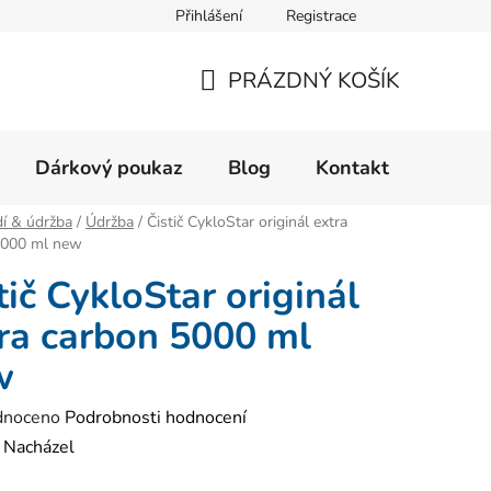
Přihlášení
Registrace
Velikostní tabulka
Formulář pro reklamaci zboží
Form
PRÁZDNÝ KOŠÍK
NÁKUPNÍ
KOŠÍK
Dárkový poukaz
Blog
Kontakt
í & údržba
/
Údržba
/
Čistič CykloStar originál extra
5000 ml new
tič CykloStar originál
ra carbon 5000 ml
w
né
dnoceno
Podrobnosti hodnocení
ení
:
Nacházel
tu