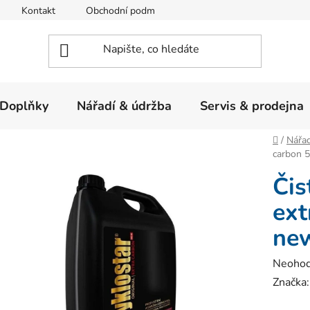
Kontakt
Obchodní podmínky
Ochrana osobních údajů
Doplňky
Nářadí & údržba
Servis & prodejna
Domů
/
Nářad
carbon 
Čis
ext
ne
Průměr
Neoho
hodnoc
Značka
produk