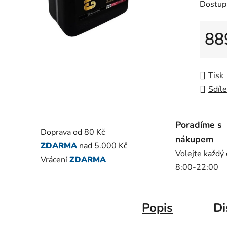
Dostup
je
0,0
z
88
5
Měrná
hvězdič
Tisk
Sdíle
Poradíme s
Doprava od 80 Kč
nákupem
ZDARMA
nad 5.000 Kč
Volejte každý
Vrácení
ZDARMA
8:00-22:00
Popis
Di