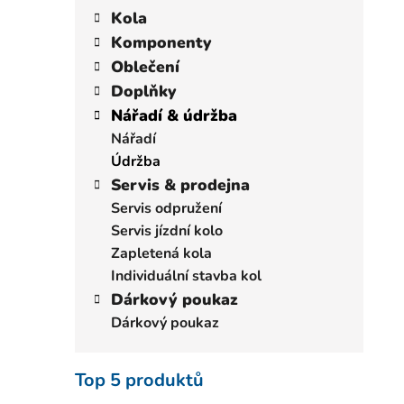
í
a
kategorie
Kola
p
t
Komponenty
a
e
Oblečení
n
g
Doplňky
e
o
r
Nářadí & údržba
l
i
Nářadí
e
Údržba
Servis & prodejna
Servis odpružení
Servis jízdní kolo
Zapletená kola
Individuální stavba kol
Dárkový poukaz
Dárkový poukaz
Top 5 produktů