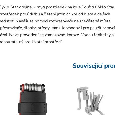
Cyklo Star originál - mycí prostředek na kola Použití Cyklo Star
prostředek pro údržbu a čištění jízdních kol od bláta a dalších
nečistot. Nanáší se pomocí rozprašovače na znečištěná místa
(přesmykače, šlapky, středy, rám). Je vhodný i pro použití v mycí
lázni. Nové provedení se zamezovači koroze. Vodou ředitelný a
odbouratelný pro životní prostředí.
Související pr