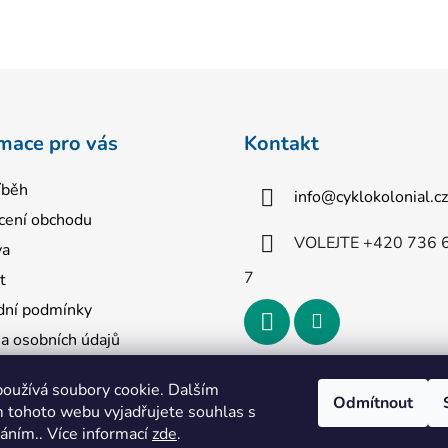
mace pro vás
Kontakt
íběh
info
@
cyklokolonial.cz
ení obchodu
VOLEJTE +420 736 
va
7
t
ní podmínky
a osobních údajů
tní tabulka
oužívá soubory cookie. Dalším
ář pro reklamaci zboží
Odmítnout
 tohoto webu vyjadřujete souhlas s
ář pro vrácení zboží
váním.. Více informací
zde
.