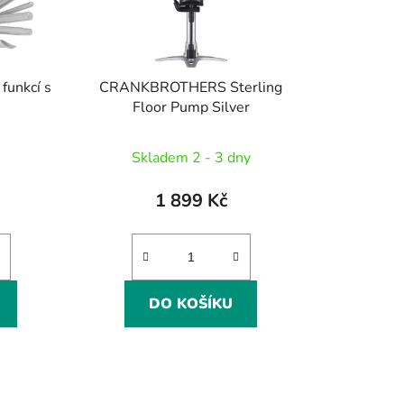
funkcí s
CRANKBROTHERS Sterling
Floor Pump Silver
né
Skladem 2 - 3 dny
ení
tu
1 899 Kč
DO KOŠÍKU
ek.