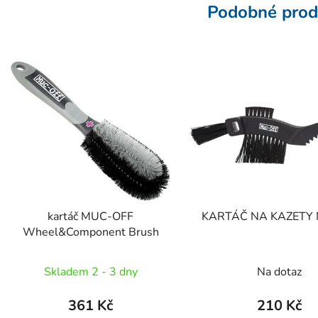
Podobné prod
kartáč MUC-OFF
KARTÁČ NA KAZETY 
Wheel&Component Brush
Skladem 2 - 3 dny
Na dotaz
361 Kč
210 Kč