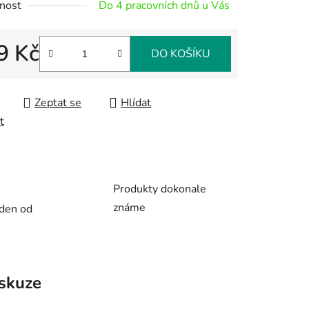
nost
Do 4 pracovních dnů u Vás
9 Kč
DO KOŠÍKU
 cena:
ek.
Zeptat se
Hlídat
t
Produkty dokonale
známe
 den od
skuze