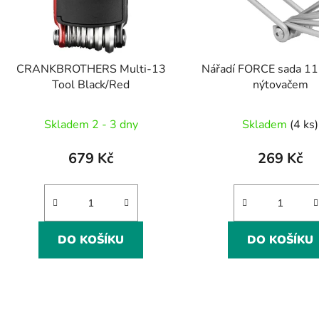
CRANKBROTHERS Multi-13
Nářadí FORCE sada 11 
Tool Black/Red
nýtovačem
Průměr
Skladem 2 - 3 dny
Skladem
(4 ks)
hodnoc
produk
679 Kč
269 Kč
je
5,0
z
5
DO KOŠÍKU
DO KOŠÍKU
hvězdič