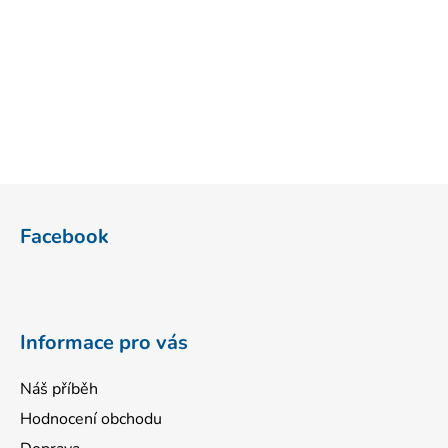
Z
á
Facebook
p
a
t
í
Informace pro vás
Náš příběh
Hodnocení obchodu