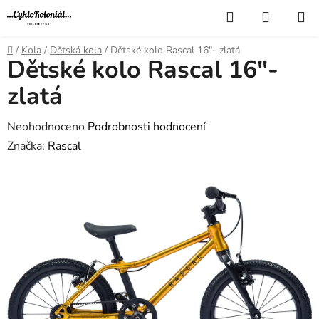
Přejít
Hledat
NÁKUP
na
KOŠÍK
obsah
Domů
/
Kola
/
Dětská kola
/
Dětské kolo Rascal 16"- zlatá
Dětské kolo Rascal 16"-
zlatá
Průměrné
Neohodnoceno
Podrobnosti hodnocení
hodnocení
Značka:
Rascal
produktu
je
0,0
z
5
hvězdiček.