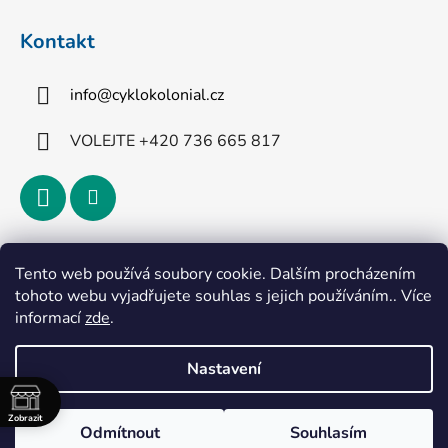
Kontakt
info
@
cyklokolonial.cz
VOLEJTE +420 736 665 817
Přijímáme online platby
Tento web používá soubory cookie. Dalším procházením
tohoto webu vyjadřujete souhlas s jejich používáním.. Více
informací
zde
.
Nastavení
Vytvořil Shoptet
Zobrazit
Odmítnout
Souhlasím
Copyright 2026
CykloKoloniál
. Všechna práva