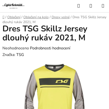
Přejít
Hledat
NÁKUP
na
KOŠÍK
obsah
Domů
/
Oblečení
/
Oblečení na kolo
/
Dresy volné
/
Dres TSG Skillz Jersey
dlouhý rukáv 2021, M
Dres TSG Skillz Jersey
dlouhý rukáv 2021, M
Průměrné
Neohodnoceno
Podrobnosti hodnocení
hodnocení
Značka:
TSG
produktu
je
0,0
z
5
hvězdiček.