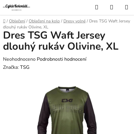
Přejít
Hledat
NÁKUP
na
KOŠÍK
obsah
Domů
/
Oblečení
/
Oblečení na kolo
/
Dresy volné
/
Dres TSG Waft Jersey
dlouhý rukáv Olivine, XL
Dres TSG Waft Jersey
dlouhý rukáv Olivine, XL
Průměrné
Neohodnoceno
Podrobnosti hodnocení
hodnocení
Značka:
TSG
produktu
je
0,0
z
5
hvězdiček.