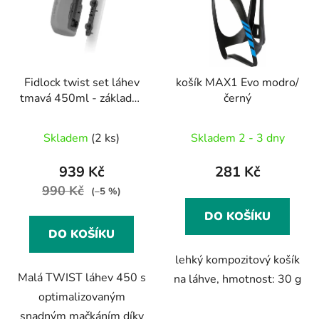
Fidlock twist set láhev
košík MAX1 Evo modro/
tmavá 450ml - základna
černý
na rám
Skladem
(2 ks)
Skladem 2 - 3 dny
939 Kč
281 Kč
990 Kč
(–5 %)
DO KOŠÍKU
DO KOŠÍKU
lehký kompozitový košík
Malá TWIST láhev 450 s
na láhve, hmotnost: 30 g
optimalizovaným
snadným mačkáním díky