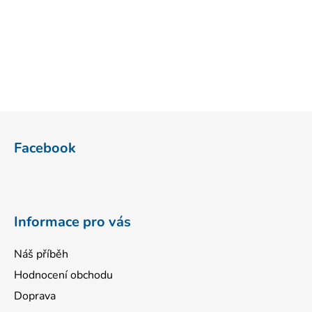
Z
á
Facebook
p
a
t
í
Informace pro vás
Náš příběh
Hodnocení obchodu
Doprava