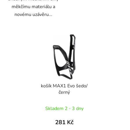
měkčímu materiálu a
novému uzávěru...
košík MAX1 Evo šedo/
černý
Skladem 2 - 3 dny
281 Kč