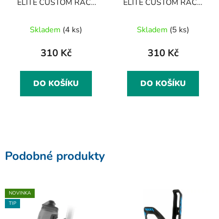
ELITE CUSTOM RACE
ELITE CUSTOM RACE,
RED GLOSSY BÍLÝ
černo-bílý
Skladem
(4 ks)
Skladem
(5 ks)
310 Kč
310 Kč
DO KOŠÍKU
DO KOŠÍKU
Podobné produkty
NOVINKA
TIP