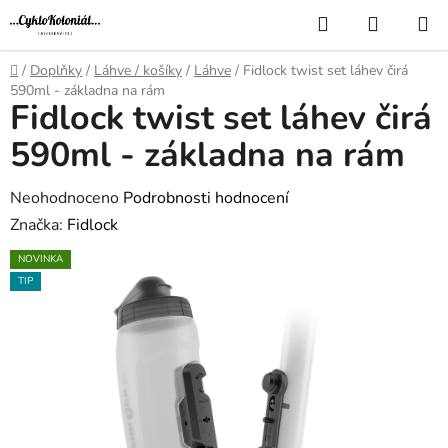
Přejít
Hledat
NÁKUP
na
KOŠÍK
obsah
Domů
/
Doplňky
/
Láhve / košíky
/
Láhve
/
Fidlock twist set láhev čirá
590ml - základna na rám
Fidlock twist set láhev čirá
590ml - základna na rám
Průměrné
Neohodnoceno
Podrobnosti hodnocení
hodnocení
Značka:
Fidlock
produktu
NOVINKA
je
TIP
0,0
z
5
hvězdiček.