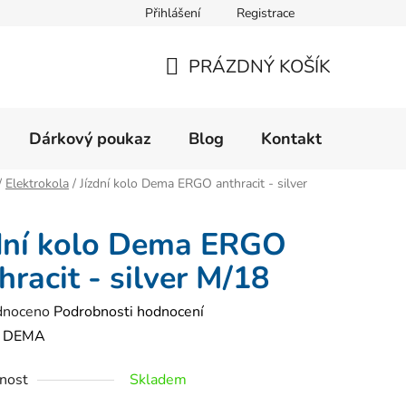
Přihlášení
Registrace
Velikostní tabulka
Formulář pro reklamaci zboží
Form
PRÁZDNÝ KOŠÍK
NÁKUPNÍ
KOŠÍK
Dárkový poukaz
Blog
Kontakt
/
Elektrokola
/
Jízdní kolo Dema ERGO anthracit - silver
dní kolo Dema ERGO
hracit - silver M/18
né
dnoceno
Podrobnosti hodnocení
ení
:
DEMA
tu
nost
Skladem