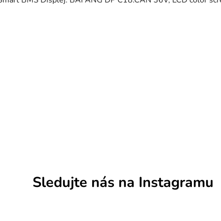
Smart BMS Displej: BAFANG DP C18.CAN 36V, LCD color scr
Sledujte nás na Instagramu