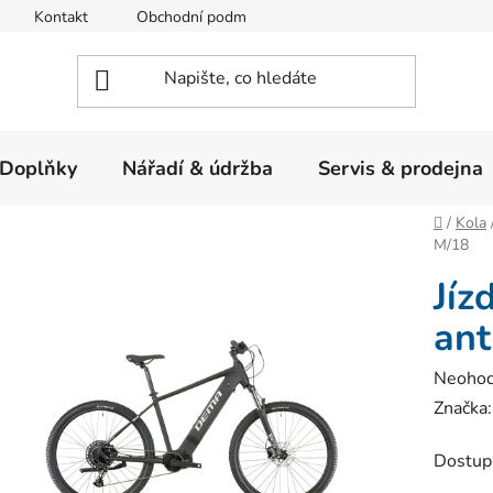
Kontakt
Obchodní podmínky
Ochrana osobních údajů
Doplňky
Nářadí & údržba
Servis & prodejna
Domů
/
Kola
M/18
Jíz
ant
Průměr
Neoho
hodnoc
Značka
produk
Dostup
je