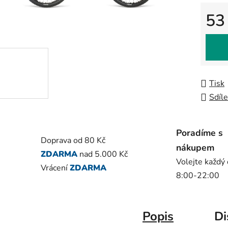
0,0
z
53
5
Měrná
hvězdič
Tisk
Sdíle
Poradíme s
Doprava od 80 Kč
nákupem
ZDARMA
nad 5.000 Kč
Volejte každý
Vrácení
ZDARMA
8:00-22:00
Popis
Di