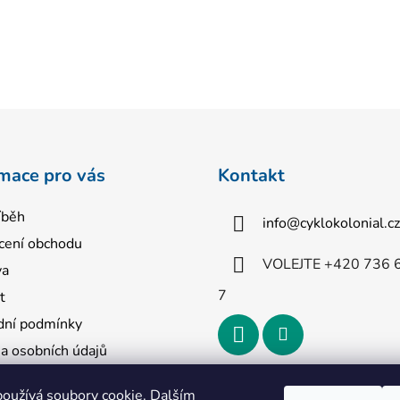
mace pro vás
Kontakt
íběh
info
@
cyklokolonial.cz
ení obchodu
VOLEJTE +420 736 
va
7
t
ní podmínky
a osobních údajů
tní tabulka
oužívá soubory cookie. Dalším