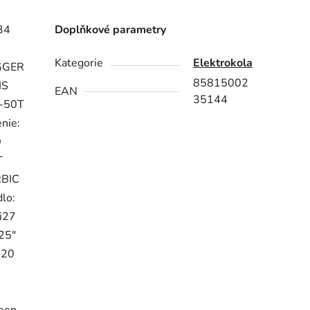
34
Doplňkové parametry
Kategorie
Elektrokola
GGER
85815002
IS
EAN
35144
1-50T
nie:
D
T
RBIC
lo:
i27
25"
420
,