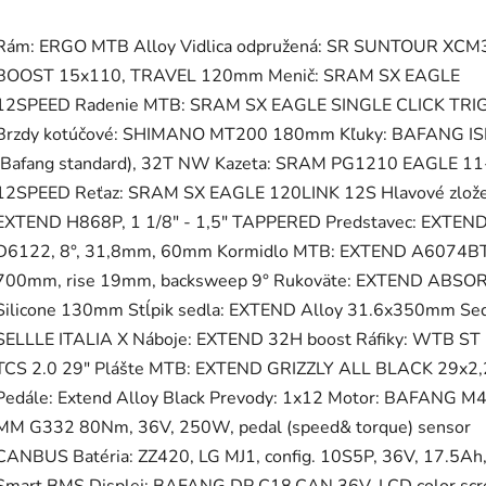
Rám: ERGO MTB Alloy Vidlica odpružená: SR SUNTOUR XCM
BOOST 15x110, TRAVEL 120mm Menič: SRAM SX EAGLE
12SPEED Radenie MTB: SRAM SX EAGLE SINGLE CLICK TRI
Brzdy kotúčové: SHIMANO MT200 180mm Kľuky: BAFANG IS
(Bafang standard), 32T NW Kazeta: SRAM PG1210 EAGLE 1
12SPEED Reťaz: SRAM SX EAGLE 120LINK 12S Hlavové zlože
EXTEND H868P, 1 1/8" - 1,5" TAPPERED Predstavec: EXTEN
D6122, 8°, 31,8mm, 60mm Kormidlo MTB: EXTEND A6074B
700mm, rise 19mm, backsweep 9° Rukoväte: EXTEND ABSO
Silicone 130mm Stĺpik sedla: EXTEND Alloy 31.6x350mm Sed
SELLLE ITALIA X Náboje: EXTEND 32H boost Ráfiky: WTB ST 
TCS 2.0 29" Plášte MTB: EXTEND GRIZZLY ALL BLACK 29x2,
Pedále: Extend Alloy Black Prevody: 1x12 Motor: BAFANG M
MM G332 80Nm, 36V, 250W, pedal (speed& torque) sensor
CANBUS Batéria: ZZ420, LG MJ1, config. 10S5P, 36V, 17.5Ah