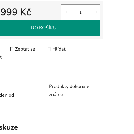
 999 Kč
 cena:
ek.
DO KOŠÍKU
Zeptat se
Hlídat
t
Produkty dokonale
známe
 den od
skuze