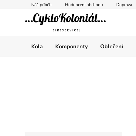
Přejít
Náš příběh
Hodnocení obchodu
Doprava
na
obsah
Kola
Komponenty
Oblečení
P
o
s
t
r
a
n
n
K
Přeskočit