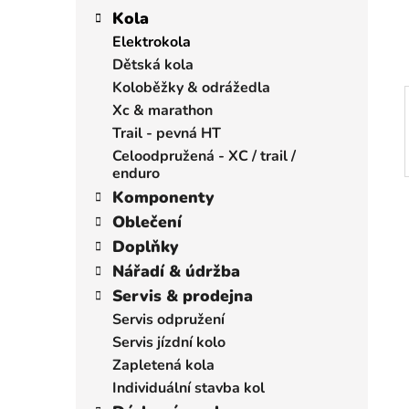
í
a
kategorie
Kola
p
t
Elektrokola
a
e
Dětská kola
n
g
Koloběžky & odrážedla
e
o
Xc & marathon
r
l
Trail - pevná HT
i
e
Celoodpružená - XC / trail /
enduro
Komponenty
Oblečení
Doplňky
Nářadí & údržba
Servis & prodejna
Servis odpružení
Servis jízdní kolo
Zapletená kola
Individuální stavba kol