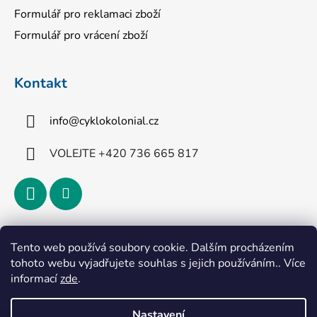
Formulář pro reklamaci zboží
Formulář pro vrácení zboží
Kontakt
info
@
cyklokolonial.cz
VOLEJTE +420 736 665 817
Přijímáme online platby
Tento web používá soubory cookie. Dalším procházením
tohoto webu vyjadřujete souhlas s jejich používáním.. Více
informací
zde
.
Nastavení