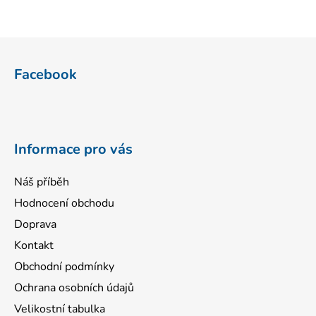
Z
á
Facebook
p
a
t
í
Informace pro vás
Náš příběh
Hodnocení obchodu
Doprava
Kontakt
Obchodní podmínky
Ochrana osobních údajů
Velikostní tabulka