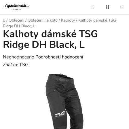
Přejít
Hledat
NÁKUP
na
KOŠÍK
obsah
Domů
/
Oblečení
/
Oblečení na kolo
/
Kalhoty
/
Kalhoty dámské TSG
Ridge DH Black, L
Kalhoty dámské TSG
Ridge DH Black, L
Průměrné
Neohodnoceno
Podrobnosti hodnocení
hodnocení
Značka:
TSG
produktu
je
0,0
z
5
hvězdiček.