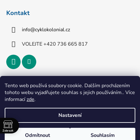
Kontakt
info
@
cyklokolonial.cz
VOLEJTE +420 736 665 817
Přijímáme online platby
Tento web používá soubory cookie. Dalším procházením
tohoto webu vyjadřujete souhlas s jejich používáním.. Více
informací
zde
.
Nastavení
Vytvořil Shoptet
Zobrazit
Odmítnout
Souhlasím
Copyright 2026
CykloKoloniál
. Všechna práva