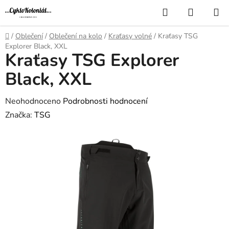
Přejít
Hledat
NÁKUP
na
KOŠÍK
obsah
Domů
/
Oblečení
/
Oblečení na kolo
/
Kraťasy volné
/
Kraťasy TSG
Explorer Black, XXL
Kraťasy TSG Explorer
Black, XXL
Průměrné
Neohodnoceno
Podrobnosti hodnocení
hodnocení
Značka:
TSG
produktu
je
0,0
z
5
hvězdiček.