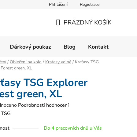
Přihlášení
Registrace
Velikostní tabulka
Formulář pro reklamaci zboží
Form
PRÁZDNÝ KOŠÍK
NÁKUPNÍ
KOŠÍK
Dárkový poukaz
Blog
Kontakt
ení
/
Oblečení na kolo
/
Kraťasy volné
/
Kraťasy TSG
 Forest green, XL
ťasy TSG Explorer
est green, XL
né
dnoceno
Podrobnosti hodnocení
ení
:
TSG
tu
nost
Do 4 pracovních dnů u Vás