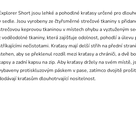
Explorer Short jsou lehké a pohodlné kraťasy určené pro dlouh
v sedle. Jsou vyrobeny ze čtyřsměrné strečové tkaniny s přida
strečovou keprovou tkaninou v místech ohybu a vyztuženým s
z voděodolné tkaniny, která zajišťuje odolnost, pohodlí a úlevu
stříkajícími nečistotami. Kraťasy mají delší střih na přední stran
stehen, aby se překlenul rozdíl mezi kraťasy a chrániči, a dvě bo
kapsy a zadní kapsu na zip. Aby kraťasy držely na svém místě, j
vybaveny protiskluzovým páskem v pase, zatímco dvojitě prošit
dodávají kraťasům dlouhotrvající nositelnost.