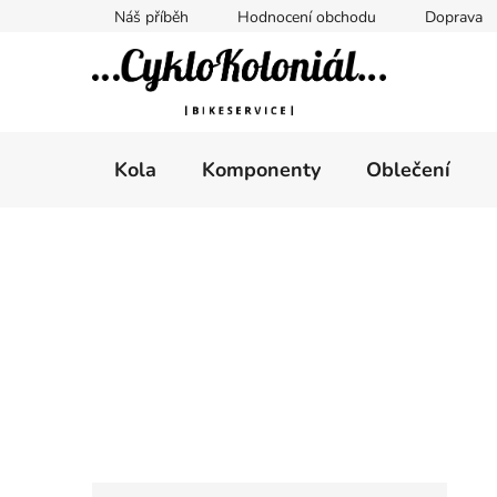
Přejít
Náš příběh
Hodnocení obchodu
Doprava
na
obsah
Kola
Komponenty
Oblečení
P
o
s
t
r
a
n
n
K
Přeskočit