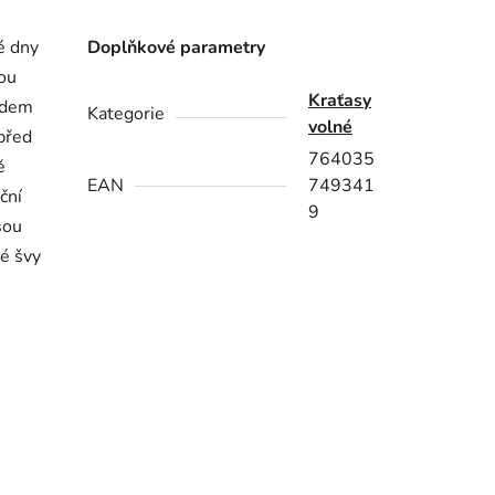
é dny
Doplňkové parametry
nou
Kraťasy
edem
Kategorie
volné
 před
764035
ě
EAN
749341
ční
9
sou
é švy