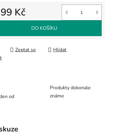
199 Kč
 cena:
ek.
DO KOŠÍKU
Zeptat se
Hlídat
t
Produkty dokonale
známe
 den od
skuze