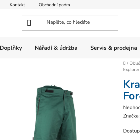
Kontakt
Obchodní podmínky
Ochrana osobních údajů
Doplňky
Nářadí & údržba
Servis & prodejna
Domů
/
Obleč
Explorer
Kra
For
Průměr
Neoho
hodnoc
Značka
produk
Dostup
je