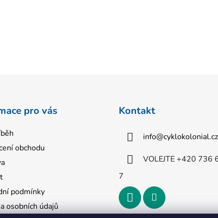
mace pro vás
Kontakt
íběh
info
@
cyklokolonial.cz
ení obchodu
VOLEJTE +420 736 
va
7
t
ní podmínky
a osobních údajů