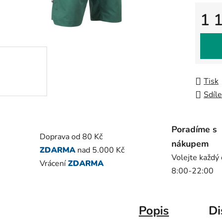
0,0
z
1 
5
Měrná
hvězdič
Tisk
Sdíle
Poradíme s
Doprava od 80 Kč
nákupem
ZDARMA
nad 5.000 Kč
Volejte každý
Vrácení
ZDARMA
8:00-22:00
Popis
Di