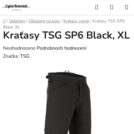
Přejít
Hledat
NÁKUP
na
KOŠÍK
obsah
Domů
/
Oblečení
/
Oblečení na kolo
/
Kraťasy volné
/
Kraťasy TSG SP6
Black, XL
Kraťasy TSG SP6 Black, XL
Průměrné
Neohodnoceno
Podrobnosti hodnocení
hodnocení
Značka:
TSG
produktu
je
0,0
z
5
hvězdiček.