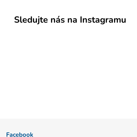
Sledujte nás na Instagramu
Z
á
Facebook