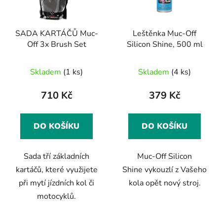
SADA KARTÁČŮ Muc-
Leštěnka Muc-Off
Off 3x Brush Set
Silicon Shine, 500 ml
Skladem
(1 ks)
Skladem
(4 ks)
710 Kč
379 Kč
DO KOŠÍKU
DO KOŠÍKU
Sada tří základních
Muc-Off Silicon
kartáčů, které využijete
Shine vykouzlí z Vašeho
při mytí jízdních kol či
kola opět nový stroj.
motocyklů.