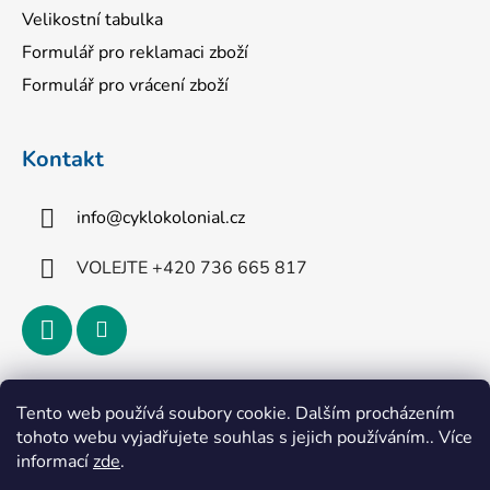
Velikostní tabulka
Formulář pro reklamaci zboží
Formulář pro vrácení zboží
Kontakt
info
@
cyklokolonial.cz
VOLEJTE +420 736 665 817
Přijímáme online platby
Tento web používá soubory cookie. Dalším procházením
tohoto webu vyjadřujete souhlas s jejich používáním.. Více
informací
zde
.