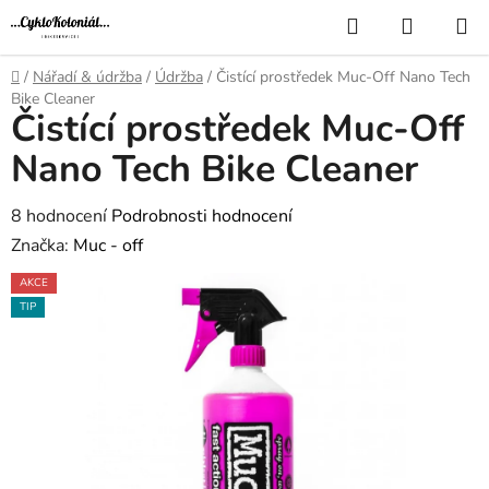
Přejít
Hledat
NÁKUP
na
KOŠÍK
obsah
Domů
/
Nářadí & údržba
/
Údržba
/
Čistící prostředek Muc-Off Nano Tech
Bike Cleaner
Čistící prostředek Muc-Off
Nano Tech Bike Cleaner
Průměrné
8 hodnocení
Podrobnosti hodnocení
hodnocení
Značka:
Muc - off
produktu
AKCE
je
TIP
2,8
z
5
hvězdiček.