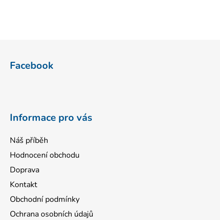
Z
á
Facebook
p
a
t
í
Informace pro vás
Náš příběh
Hodnocení obchodu
Doprava
Kontakt
Obchodní podmínky
Ochrana osobních údajů