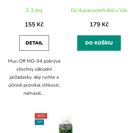
MO-94 400ml
rozprašovač
2-3 dny
Do 4 pracovních dnů u Vás
155 Kč
179 Kč
DETAIL
DO KOŠÍKU
Muc-Off MO-94 pokrývá
všechny základní
požadavky, aby rychle a
účinně pronikal vlhkostí,
namazal...
AKCE
TIP