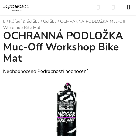
Přejít
Hledat
NÁKUP
na
KOŠÍK
obsah
Domů
/
Nářadí & údržba
/
Údržba
/
OCHRANNÁ PODLOŽKA Muc-Off
Workshop Bike Mat
OCHRANNÁ PODLOŽKA
Muc-Off Workshop Bike
Mat
Průměrné
Neohodnoceno
Podrobnosti hodnocení
hodnocení
produktu
je
0,0
z
5
hvězdiček.