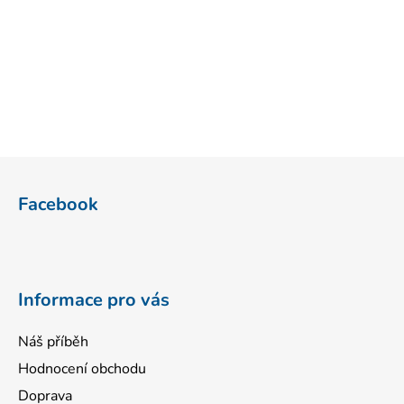
Z
á
Facebook
p
a
t
í
Informace pro vás
Náš příběh
Hodnocení obchodu
Doprava