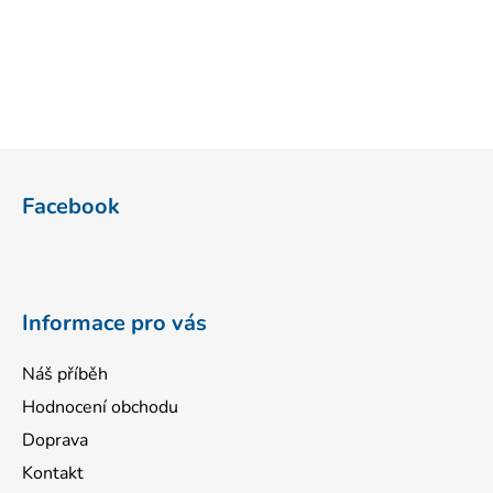
Z
á
Facebook
p
a
t
í
Informace pro vás
Náš příběh
Hodnocení obchodu
Doprava
Kontakt