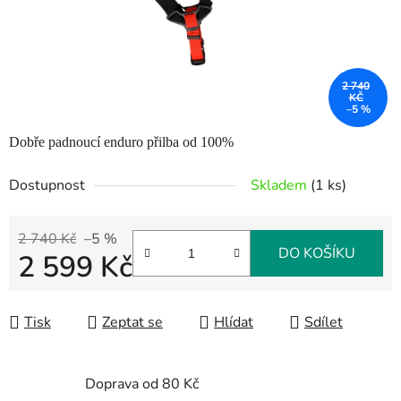
2 740
KČ
–5 %
Dobře padnoucí enduro přilba od 100%
Dostupnost
Skladem
(1 ks)
2 740 Kč
–5 %
DO KOŠÍKU
2 599 Kč
Měrná cena:
Tisk
Zeptat se
Hlídat
Sdílet
Doprava od 80 Kč