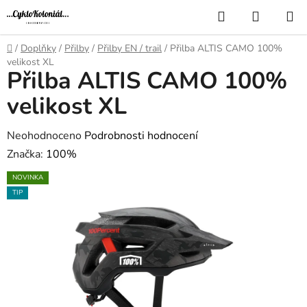
Přejít
Hledat
NÁKUP
na
KOŠÍK
obsah
Domů
/
Doplňky
/
Přilby
/
Přilby EN / trail
/
Přilba ALTIS CAMO 100%
velikost XL
Přilba ALTIS CAMO 100%
velikost XL
Průměrné
Neohodnoceno
Podrobnosti hodnocení
hodnocení
Značka:
100%
produktu
NOVINKA
je
TIP
0,0
z
5
hvězdiček.