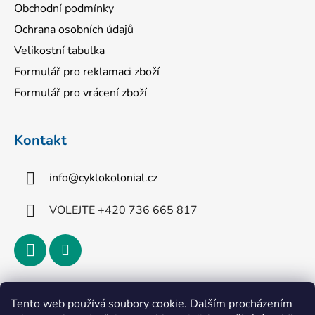
Obchodní podmínky
Ochrana osobních údajů
Velikostní tabulka
Formulář pro reklamaci zboží
Formulář pro vrácení zboží
Kontakt
info
@
cyklokolonial.cz
VOLEJTE +420 736 665 817
Přijímáme online platby
Tento web používá soubory cookie. Dalším procházením