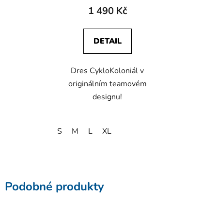
1 490 Kč
DETAIL
Dres CykloKoloniál v
originálním teamovém
designu!
S
M
L
XL
Podobné produkty