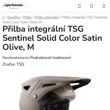
Přejít
Hledat
NÁKUP
na
KOŠÍK
obsah
Domů
/
Doplňky
/
Přilby
/
Přilby integrální
/
Přilba integrální TSG Sentinel
Solid Color Satin Olive, M
Přilba integrální TSG
Sentinel Solid Color Satin
Olive, M
Průměrné
Neohodnoceno
Podrobnosti hodnocení
hodnocení
Značka:
TSG
produktu
je
0,0
z
5
hvězdiček.