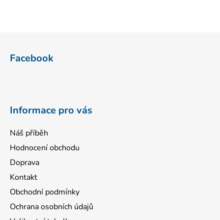
Z
á
Facebook
p
a
t
í
Informace pro vás
Náš příběh
Hodnocení obchodu
Doprava
Kontakt
Obchodní podmínky
Ochrana osobních údajů