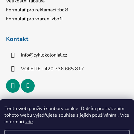
Velikostní tabulka
Formulář pro reklamaci zboží
Formulář pro vrácení zboží
Kontakt
info
@
cyklokolonial.cz
VOLEJTE +420 736 665 817
Přijímáme online platby
Tento web používá soubory cookie. Dalším procházením
tohoto webu vyjadřujete souhlas s jejich používáním.. Více
informací
zde
.