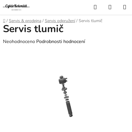
Přejít
Hledat
NÁKUP
na
KOŠÍK
obsah
Domů
/
Servis & prodejna
/
Servis odpružení
/
Servis tlumič
Servis tlumič
Průměrné
Neohodnoceno
Podrobnosti hodnocení
hodnocení
produktu
je
0,0
z
5
hvězdiček.