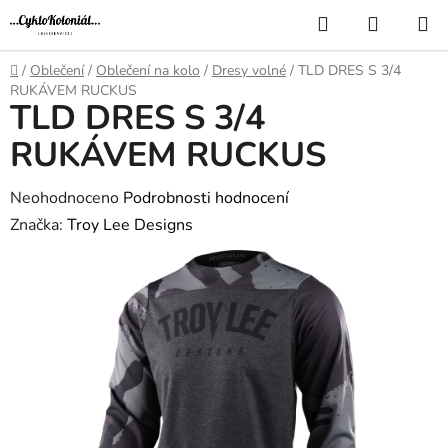
Přejít
Hledat
NÁKUP
na
KOŠÍK
obsah
Domů
/
Oblečení
/
Oblečení na kolo
/
Dresy volné
/
TLD DRES S 3/4
RUKÁVEM RUCKUS
TLD DRES S 3/4
RUKÁVEM RUCKUS
Průměrné
Neohodnoceno
Podrobnosti hodnocení
hodnocení
Značka:
Troy Lee Designs
produktu
je
0,0
z
5
hvězdiček.