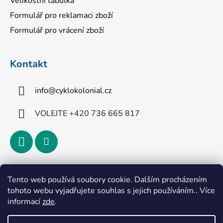
Velikostní tabulka
Formulář pro reklamaci zboží
Formulář pro vrácení zboží
Kontakt
info
@
cyklokolonial.cz
VOLEJTE +420 736 665 817
Přijímáme online platby
Tento web používá soubory cookie. Dalším procházením
tohoto webu vyjadřujete souhlas s jejich používáním.. Více
informací
zde
.