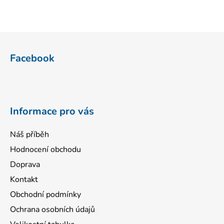
Z
á
Facebook
p
a
t
í
Informace pro vás
Náš příběh
Hodnocení obchodu
Doprava
Kontakt
Obchodní podmínky
Ochrana osobních údajů