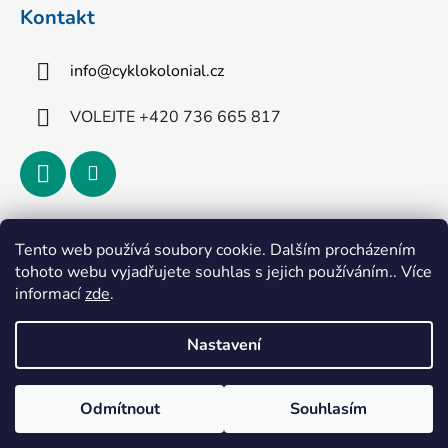
Kontakt
info
@
cyklokolonial.cz
VOLEJTE +420 736 665 817
Přijímáme online platby
Tento web používá soubory cookie. Dalším procházením
tohoto webu vyjadřujete souhlas s jejich používáním.. Více
informací
zde
.
Nastavení
Vytvořil Shoptet
Odmítnout
Souhlasím
Copyright 2026
CykloKoloniál
. Všechna práva
vyhrazena.
Upravit nastavení cookies