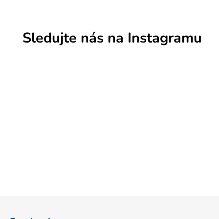
Sledujte nás na Instagramu
Z
á