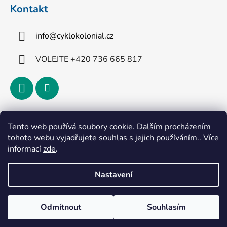
Kontakt
info
@
cyklokolonial.cz
VOLEJTE +420 736 665 817
Přijímáme online platby
Tento web používá soubory cookie. Dalším procházením
tohoto webu vyjadřujete souhlas s jejich používáním.. Více
informací
zde
.
Nastavení
Vytvořil Shoptet
Odmítnout
Souhlasím
Copyright 2026
CykloKoloniál
. Všechna práva
vyhrazena.
Upravit nastavení cookies