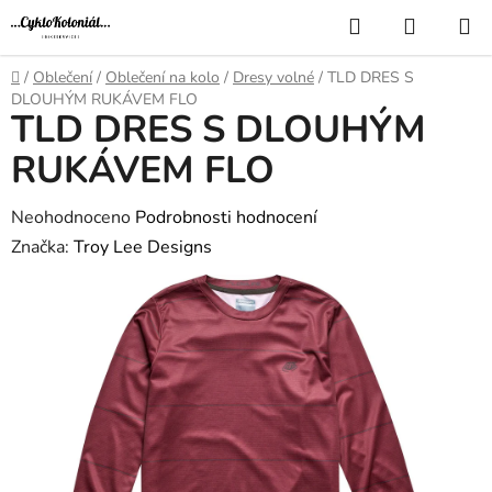
Přejít
Hledat
NÁKUP
na
KOŠÍK
obsah
Domů
/
Oblečení
/
Oblečení na kolo
/
Dresy volné
/
TLD DRES S
DLOUHÝM RUKÁVEM FLO
TLD DRES S DLOUHÝM
RUKÁVEM FLO
Průměrné
Neohodnoceno
Podrobnosti hodnocení
hodnocení
Značka:
Troy Lee Designs
produktu
je
0,0
z
5
hvězdiček.