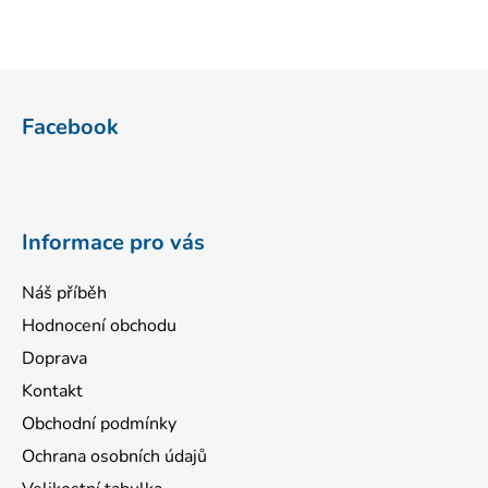
Z
á
Facebook
p
a
t
í
Informace pro vás
Náš příběh
Hodnocení obchodu
Doprava
Kontakt
Obchodní podmínky
Ochrana osobních údajů