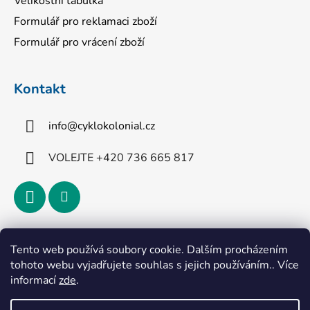
Velikostní tabulka
Formulář pro reklamaci zboží
Formulář pro vrácení zboží
Kontakt
info
@
cyklokolonial.cz
VOLEJTE +420 736 665 817
Přijímáme online platby
Tento web používá soubory cookie. Dalším procházením
tohoto webu vyjadřujete souhlas s jejich používáním.. Více
informací
zde
.