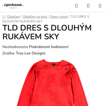
Přejít
Hledat
NÁKUP
na
KOŠÍK
obsah
Domů
/
Oblečení
/
Oblečení na kolo
/
Dresy volné
/
TLD DRES S
DLOUHÝM RUKÁVEM SKY
TLD DRES S DLOUHÝM
RUKÁVEM SKY
Průměrné
Neohodnoceno
Podrobnosti hodnocení
hodnocení
Značka:
Troy Lee Designs
produktu
je
0,0
z
5
hvězdiček.