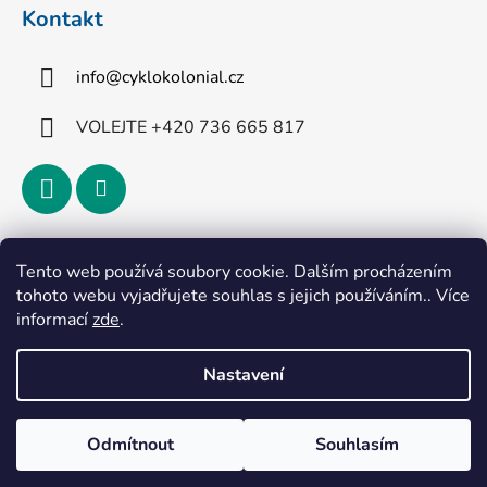
Kontakt
info
@
cyklokolonial.cz
VOLEJTE +420 736 665 817
Přijímáme online platby
Tento web používá soubory cookie. Dalším procházením
tohoto webu vyjadřujete souhlas s jejich používáním.. Více
informací
zde
.
Nastavení
Vytvořil Shoptet
Odmítnout
Souhlasím
Copyright 2026
CykloKoloniál
. Všechna práva
vyhrazena.
Upravit nastavení cookies