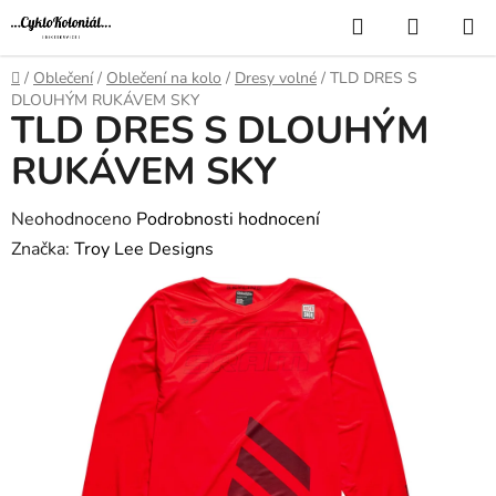
Přejít
Hledat
NÁKUP
na
KOŠÍK
obsah
Domů
/
Oblečení
/
Oblečení na kolo
/
Dresy volné
/
TLD DRES S
DLOUHÝM RUKÁVEM SKY
TLD DRES S DLOUHÝM
RUKÁVEM SKY
Průměrné
Neohodnoceno
Podrobnosti hodnocení
hodnocení
Značka:
Troy Lee Designs
produktu
je
0,0
z
5
hvězdiček.