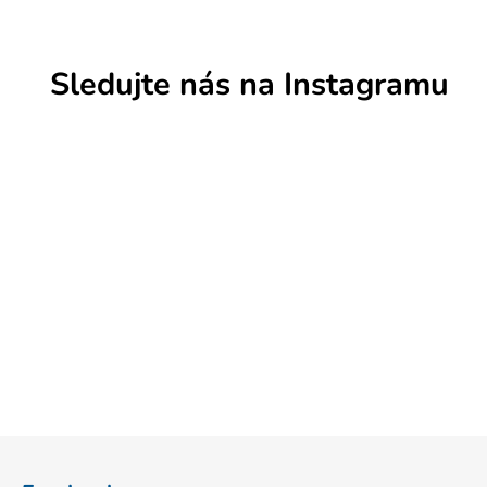
Sledujte nás na Instagramu
Z
á