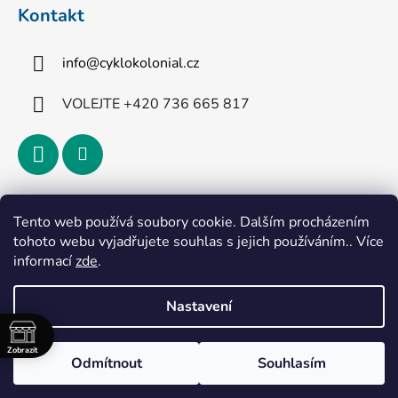
Kontakt
info
@
cyklokolonial.cz
VOLEJTE +420 736 665 817
Přijímáme online platby
Tento web používá soubory cookie. Dalším procházením
tohoto webu vyjadřujete souhlas s jejich používáním.. Více
informací
zde
.
Nastavení
Vytvořil Shoptet
Zobrazit
Odmítnout
Souhlasím
Copyright 2026
CykloKoloniál
. Všechna práva
vyhrazena.
Upravit nastavení cookies