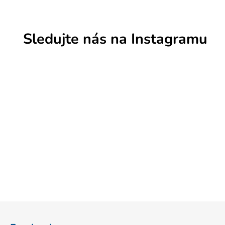
Sledujte nás na Instagramu
Z
á