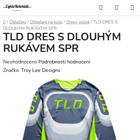
Přejít
Hledat
NÁKUP
na
KOŠÍK
obsah
Domů
/
Oblečení
/
Oblečení na kolo
/
Dresy volné
/
TLD DRES S
DLOUHÝM RUKÁVEM SPR
TLD DRES S DLOUHÝM
RUKÁVEM SPR
Průměrné
Neohodnoceno
Podrobnosti hodnocení
hodnocení
Značka:
Troy Lee Designs
produktu
je
0,0
z
5
hvězdiček.