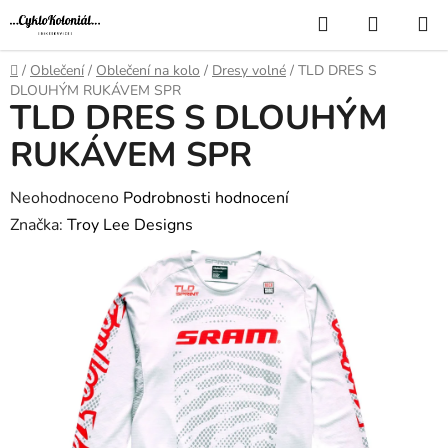
Přejít
Hledat
NÁKUP
na
KOŠÍK
obsah
Domů
/
Oblečení
/
Oblečení na kolo
/
Dresy volné
/
TLD DRES S
DLOUHÝM RUKÁVEM SPR
TLD DRES S DLOUHÝM
RUKÁVEM SPR
Průměrné
Neohodnoceno
Podrobnosti hodnocení
hodnocení
Značka:
Troy Lee Designs
produktu
je
0,0
z
5
hvězdiček.