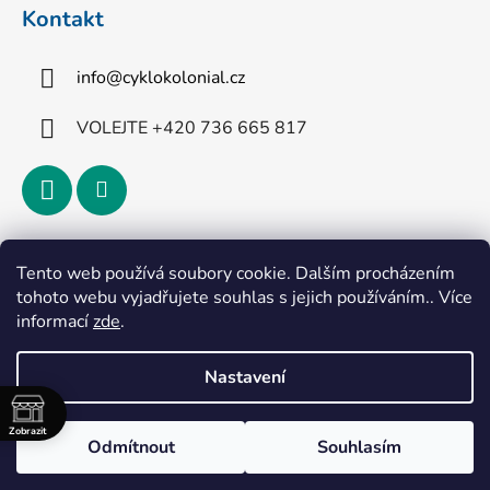
Kontakt
info
@
cyklokolonial.cz
VOLEJTE +420 736 665 817
Přijímáme online platby
Tento web používá soubory cookie. Dalším procházením
tohoto webu vyjadřujete souhlas s jejich používáním.. Více
informací
zde
.
Nastavení
Vytvořil Shoptet
Zobrazit
Odmítnout
Souhlasím
Copyright 2026
CykloKoloniál
. Všechna práva
vyhrazena.
Upravit nastavení cookies