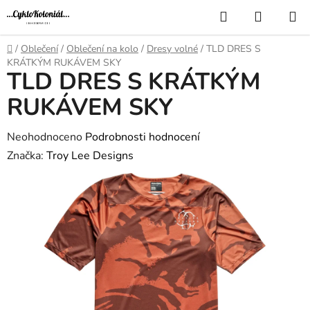
Přejít
Hledat
NÁKUP
na
KOŠÍK
obsah
Domů
/
Oblečení
/
Oblečení na kolo
/
Dresy volné
/
TLD DRES S
KRÁTKÝM RUKÁVEM SKY
TLD DRES S KRÁTKÝM
RUKÁVEM SKY
Průměrné
Neohodnoceno
Podrobnosti hodnocení
hodnocení
Značka:
Troy Lee Designs
produktu
je
0,0
z
5
hvězdiček.