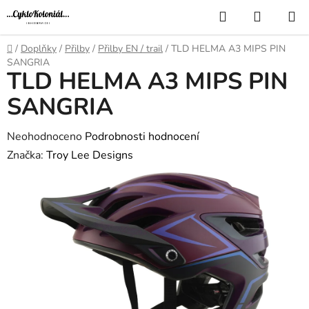
Přejít
Hledat
NÁKUP
na
KOŠÍK
obsah
Domů
/
Doplňky
/
Přilby
/
Přilby EN / trail
/
TLD HELMA A3 MIPS PIN
SANGRIA
TLD HELMA A3 MIPS PIN
SANGRIA
Průměrné
Neohodnoceno
Podrobnosti hodnocení
hodnocení
Značka:
Troy Lee Designs
produktu
je
0,0
z
5
hvězdiček.