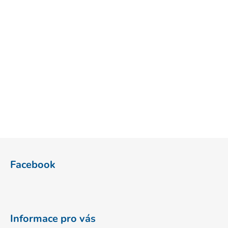
Z
á
Facebook
p
a
t
í
Informace pro vás