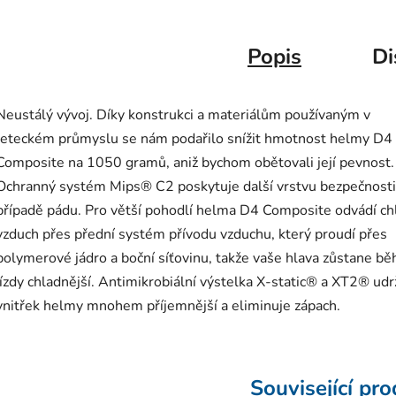
Popis
Di
Neustálý vývoj. Díky konstrukci a materiálům používaným v
leteckém průmyslu se nám podařilo snížit hmotnost helmy D4
Composite na 1050 gramů, aniž bychom obětovali její pevnost.
Ochranný systém Mips® C2 poskytuje další vrstvu bezpečnosti
případě pádu. Pro větší pohodlí helma D4 Composite odvádí ch
vzduch přes přední systém přívodu vzduchu, který proudí přes
polymerové jádro a boční síťovinu, takže vaše hlava zůstane b
jízdy chladnější. Antimikrobiální výstelka X-static® a XT2® udr
vnitřek helmy mnohem příjemnější a eliminuje zápach.
Související pr