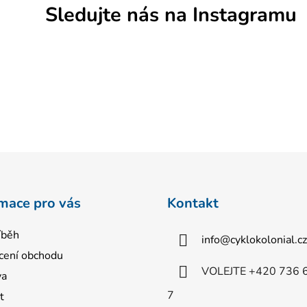
Sledujte nás na Instagramu
mace pro vás
Kontakt
íběh
info
@
cyklokolonial.cz
ení obchodu
VOLEJTE +420 736 
va
7
t