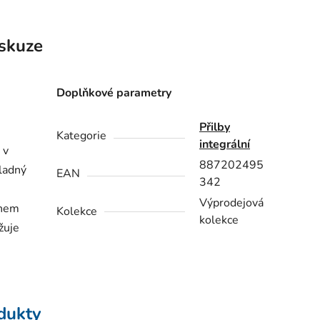
skuze
Doplňkové parametry
Přilby
Kategorie
integrální
 v
887202495
ladný
EAN
342
Výprodejová
ěhem
Kolekce
kolekce
žuje
odukty