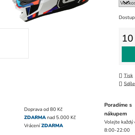
0,0
z
5
Dostup
hvězdič
10
Měrná
Tisk
Sdíle
Poradíme s
Doprava od 80 Kč
nákupem
ZDARMA
nad 5.000 Kč
Volejte každý
Vrácení
ZDARMA
8:00-22:00