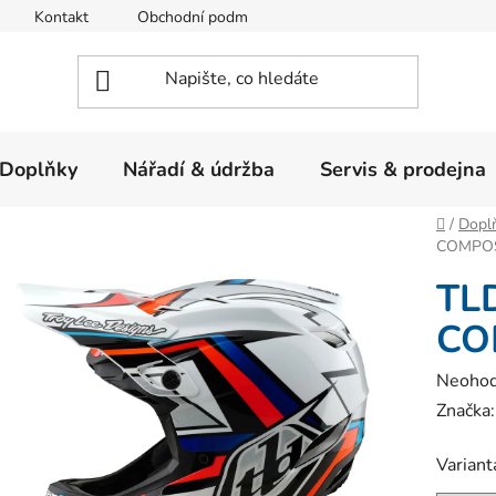
Kontakt
Obchodní podmínky
Ochrana osobních údajů
Doplňky
Nářadí & údržba
Servis & prodejna
Domů
/
Dopl
COMPOS
TL
CO
Průměr
Neoho
hodnoc
Značka
produk
Variant
je