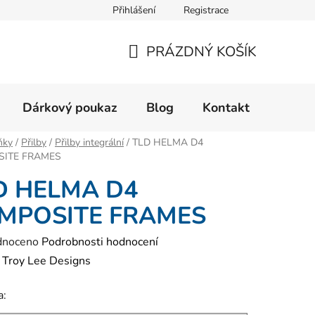
Přihlášení
Registrace
Velikostní tabulka
Formulář pro reklamaci zboží
Form
PRÁZDNÝ KOŠÍK
NÁKUPNÍ
KOŠÍK
Dárkový poukaz
Blog
Kontakt
ňky
/
Přilby
/
Přilby integrální
/
TLD HELMA D4
ITE FRAMES
D HELMA D4
MPOSITE FRAMES
né
dnoceno
Podrobnosti hodnocení
ení
:
Troy Lee Designs
tu
a: