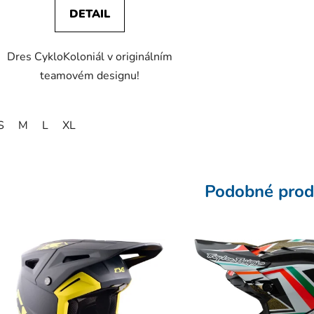
DETAIL
Dres CykloKoloniál v originálním
teamovém designu!
S
M
L
XL
Podobné prod