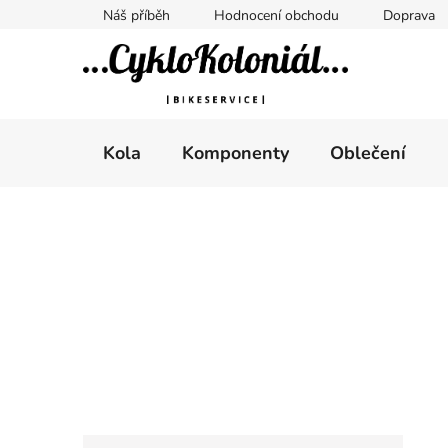
Přejít
Náš příběh
Hodnocení obchodu
Doprava
na
obsah
Kola
Komponenty
Oblečení
P
o
s
t
r
a
n
n
K
Přeskočit