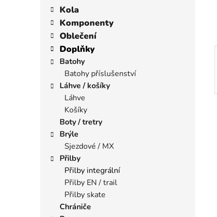
í
a
kategorie
Kola
p
t
Komponenty
a
e
Oblečení
n
g
Doplňky
e
o
r
Batohy
l
i
Batohy příslušenství
e
Láhve / košíky
Láhve
Košíky
Boty / tretry
Brýle
Sjezdové / MX
Přilby
Přilby integrální
Přilby EN / trail
Přilby skate
Chrániče