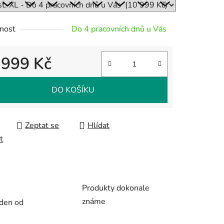
nost
Do 4 pracovních dnů u Vás
ek.
 999 Kč
 cena:
DO KOŠÍKU
Zeptat se
Hlídat
t
Produkty dokonale
známe
 den od