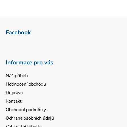
Z
á
Facebook
p
a
t
í
Informace pro vás
Náš příběh
Hodnocení obchodu
Doprava
Kontakt
Obchodní podmínky
Ochrana osobních údajů
Velikostní tabulka