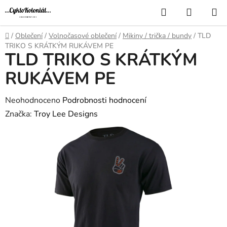
Přejít
Hledat
NÁKUP
na
KOŠÍK
obsah
Domů
/
Oblečení
/
Volnočasové oblečení
/
Mikiny / trička / bundy
/
TLD
TRIKO S KRÁTKÝM RUKÁVEM PE
TLD TRIKO S KRÁTKÝM
RUKÁVEM PE
Průměrné
Neohodnoceno
Podrobnosti hodnocení
hodnocení
Značka:
Troy Lee Designs
produktu
je
0,0
z
5
hvězdiček.