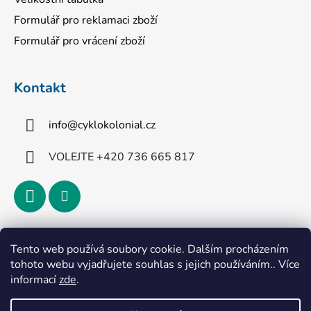
Formulář pro reklamaci zboží
Formulář pro vrácení zboží
Kontakt
info
@
cyklokolonial.cz
VOLEJTE +420 736 665 817
Přijímáme online platby
Tento web používá soubory cookie. Dalším procházením
tohoto webu vyjadřujete souhlas s jejich používáním.. Více
informací
zde
.