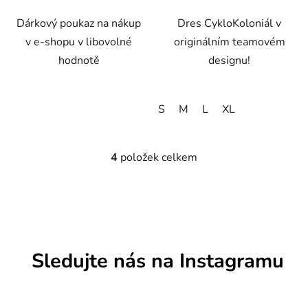
Dárkový poukaz na nákup
Dres CykloKoloniál v
v e-shopu v libovolné
originálním teamovém
hodnotě
designu!
S
M
L
XL
4
položek celkem
O
v
l
á
d
a
c
Sledujte nás na Instagramu
í
p
r