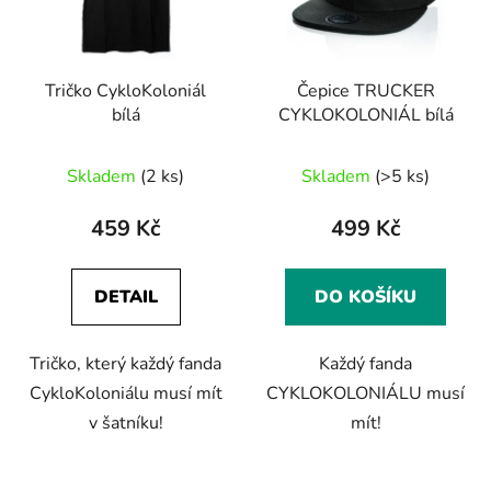
s
r
p
o
r
d
Tričko CykloKoloniál
Čepice TRUCKER
o
u
bílá
CYKLOKOLONIÁL bílá
d
k
u
t
Průměrné
Skladem
(2 ks)
Skladem
(>5 ks)
k
ů
hodnocení
t
produktu
459 Kč
499 Kč
ů
je
3,7
DETAIL
DO KOŠÍKU
z
5
Tričko, který každý fanda
Každý fanda
hvězdiček.
CykloKoloniálu musí mít
CYKLOKOLONIÁLU musí
v šatníku!
mít!