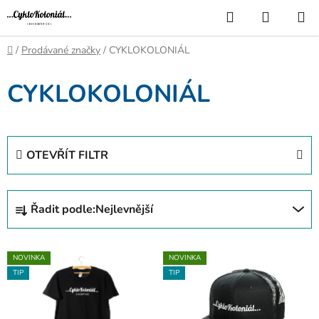
Přejít
Hledat
NÁKUP
na
KOŠÍK
obsah
Domů
/
Prodávané značky
/
CYKLOKOLONIÁL
CYKLOKOLONIÁL
OTEVŘÍT FILTR
Ř
Řadit podle:
Nejlevnější
a
z
V
e
NOVINKA
NOVINKA
ý
n
TIP
TIP
p
í
i
p