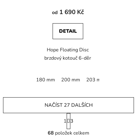
1 690 Kč
od
DETAIL
Hope Floating Disc
brzdový kotouč 6-děr
180 mm
200 mm
203 mm
NAČÍST 27 DALŠÍCH
S
1
t
3
r
O
á
68
položek celkem
v