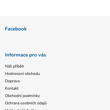
Z
á
Facebook
p
a
t
í
Informace pro vás
Náš příběh
Hodnocení obchodu
Doprava
Kontakt
Obchodní podmínky
Ochrana osobních údajů