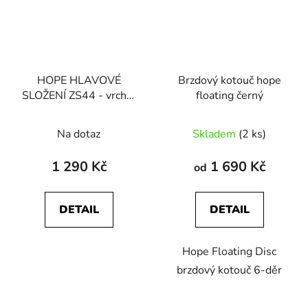
HOPE HLAVOVÉ
Brzdový kotouč hope
SLOŽENÍ ZS44 - vrchní
floating černý
část
Průměrné
Na dotaz
Skladem
(2 ks)
hodnocení
produktu
1 290 Kč
1 690 Kč
od
je
3,5
DETAIL
DETAIL
z
5
Hope Floating Disc
hvězdiček.
brzdový kotouč 6-děr