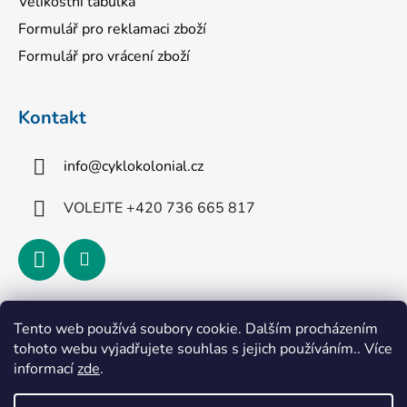
Velikostní tabulka
Formulář pro reklamaci zboží
Formulář pro vrácení zboží
Kontakt
info
@
cyklokolonial.cz
VOLEJTE +420 736 665 817
Přijímáme online platby
Tento web používá soubory cookie. Dalším procházením
tohoto webu vyjadřujete souhlas s jejich používáním.. Více
informací
zde
.