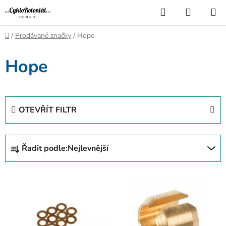
Přejít
Hledat
NÁKUP
na
KOŠÍK
obsah
Domů
/
Prodávané značky
/
Hope
Hope
OTEVŘÍT FILTR
Ř
Řadit podle:
Nejlevnější
a
z
V
e
ý
n
p
í
i
p