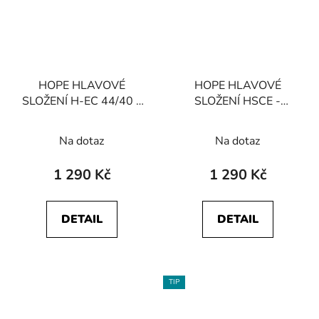
HOPE HLAVOVÉ
HOPE HLAVOVÉ
SLOŽENÍ H-EC 44/40 -
SLOŽENÍ HSCE -
spodní část
ZS56/40 Tapered
Průměrné
spodní část
Na dotaz
Na dotaz
hodnocení
produktu
1 290 Kč
1 290 Kč
je
3,3
DETAIL
DETAIL
z
5
hvězdiček.
TIP