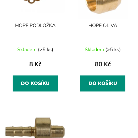
s
r
p
o
r
d
HOPE PODLOŽKA
HOPE OLIVA
o
u
d
k
u
t
Skladem
(>5 ks)
Skladem
(>5 ks)
k
ů
t
8 Kč
80 Kč
ů
DO KOŠÍKU
DO KOŠÍKU