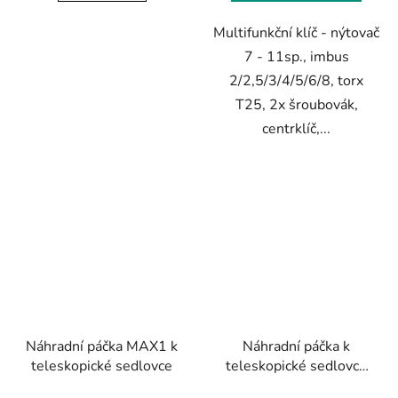
Multifunkční klíč - nýtovač
7 - 11sp., imbus
2/2,5/3/4/5/6/8, torx
T25, 2x šroubovák,
centrklíč,...
Náhradní páčka MAX1 k
Náhradní páčka k
teleskopické sedlovce
teleskopické sedlovce
MAX1 Evo