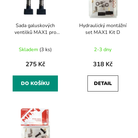
s
r
p
o
r
d
Sada galuskových
Hydraulický montážní
o
u
ventilků MAX1 pro
set MAX1 Kit D
d
k
bezdušové systémy
u
t
Skladem
(3 ks)
2-3 dny
k
ů
t
275 Kč
318 Kč
ů
DO KOŠÍKU
DETAIL