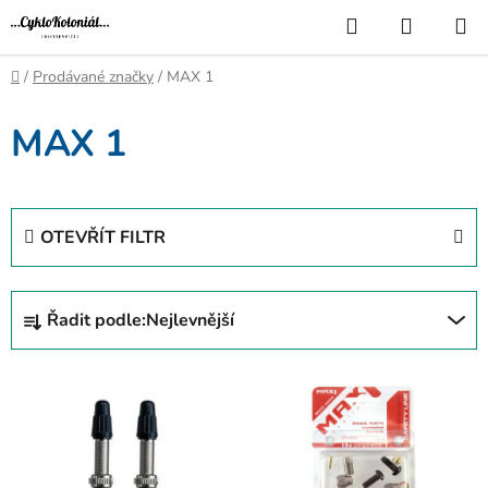
Přejít
Hledat
NÁKUP
na
KOŠÍK
obsah
Domů
/
Prodávané značky
/
MAX 1
MAX 1
OTEVŘÍT FILTR
Ř
Řadit podle:
Nejlevnější
a
z
V
e
ý
n
p
í
i
p