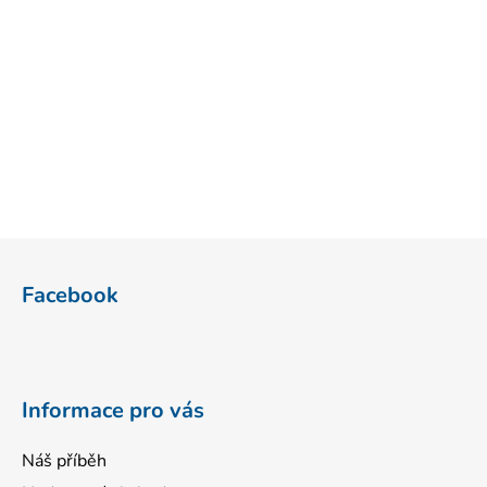
Z
á
Facebook
p
a
t
í
Informace pro vás
Náš příběh