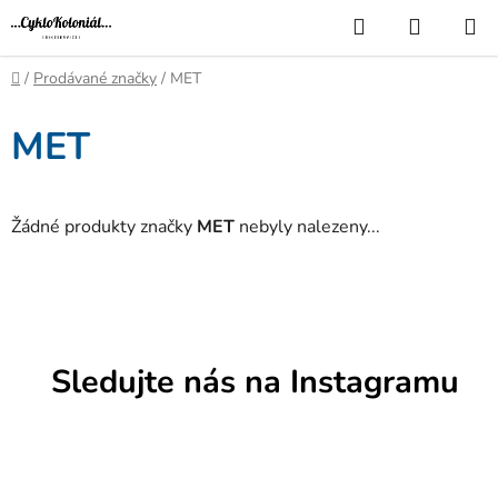
Přejít
Hledat
NÁKUP
na
KOŠÍK
obsah
Domů
/
Prodávané značky
/
MET
MET
Žádné produkty značky
MET
nebyly nalezeny...
Sledujte nás na Instagramu