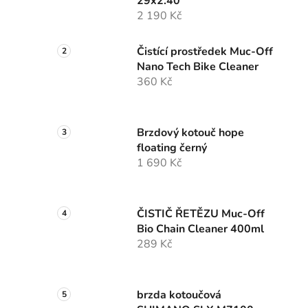
29x2.40
2 190 Kč
Čistící prostředek Muc-Off
Nano Tech Bike Cleaner
360 Kč
Brzdový kotouč hope
floating černý
1 690 Kč
ČISTIČ ŘETĚZU Muc-Off
Bio Chain Cleaner 400ml
289 Kč
brzda kotoučová