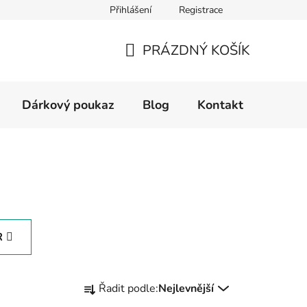
Přihlášení
Registrace
Velikostní tabulka
Formulář pro reklamaci zboží
Form
PRÁZDNÝ KOŠÍK
NÁKUPNÍ
KOŠÍK
Dárkový poukaz
Blog
Kontakt
R
Ř
Řadit podle:
Nejlevnější
a