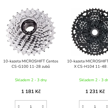
V
ý
p
s
p
r
o
d
10-kazeta MICROSHIFT Centos
10-kazeta MICROSHIF
u
CS-G100 11-28 zubů
X CS-H104 11-48 
k
t
Skladem 2 - 3 dny
Skladem 2 - 3 d
ů
1 181 Kč
1 231 Kč