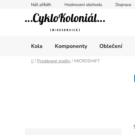
Přejít
Náš příběh
Hodnocení obchodu
Doprava
na
obsah
Kola
Komponenty
Oblečení
Domů
/
Prodávané značky
/
MICROSHIFT
P
o
s
t
r
a
n
n
K
Přeskočit
í