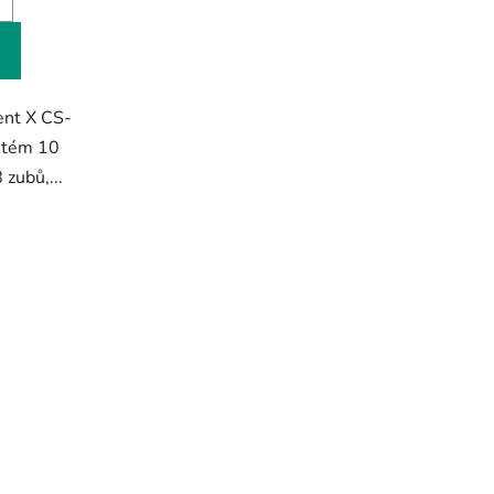
ent X CS-
stém 10
 zubů,...