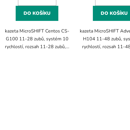
DO KOŠÍKU
DO KOŠÍKU
kazeta MicroSHIFT Centos CS-
kazeta MicroSHIFT Adv
G100 11-28 zubů, systém 10
H104 11-48 zubů, sy
rychlostí, rozsah 11-28 zubů,...
rychlostí, rozsah 11-48
O
v
l
á
d
a
c
í
p
r