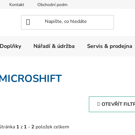
Kontakt
Obchodní podmínky
Ochrana osobních údajů
Doplňky
Nářadí & údržba
Servis & prodejna
MICROSHIFT
OTEVŘÍT FILT
Stránka
1
z
1
-
2
položek celkem