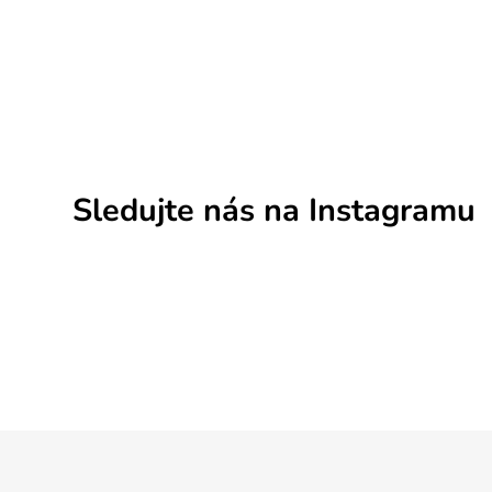
v
k
y
v
ý
p
i
s
u
Sledujte nás na Instagramu