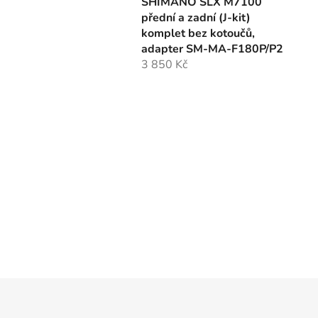
SHIMANO SLX M7100
přední a zadní (J-kit)
komplet bez kotoučů,
adapter SM-MA-F180P/P2
3 850 Kč
Z