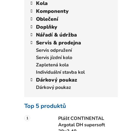
a
kategorie
Kola
p
t
Komponenty
a
e
Oblečení
n
g
Doplňky
e
o
i
r
Nářadí & údržba
l
i
Servis & prodejna
e
Servis odpružení
Servis jízdní kolo
Zapletená kola
Individuální stavba kol
Dárkový poukaz
Dárkový poukaz
Top 5 produktů
Plášť CONTINENTAL
Argotal DH supersoft