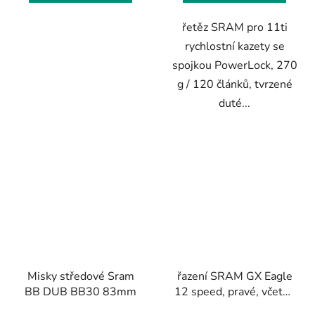
řetěz SRAM pro 11ti
rychlostní kazety se
spojkou PowerLock, 270
g / 120 článků, tvrzené
duté...
Misky středové Sram
řazení SRAM GX Eagle
BB DUB BB30 83mm
12 speed, pravé, včetně
samostatné objímky,