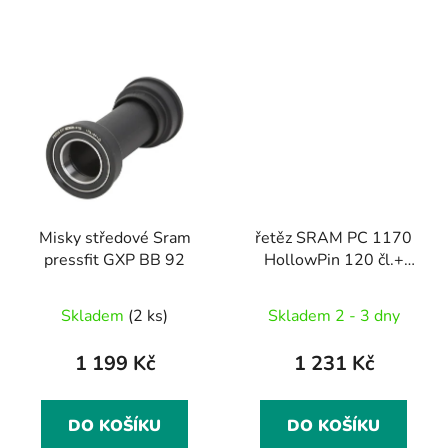
Misky středové Sram
řetěz SRAM PC 1170
pressfit GXP BB 92
HollowPin 120 čl.+
spojka PowerLock 11
speed
Skladem
(2 ks)
Skladem 2 - 3 dny
1 199 Kč
1 231 Kč
DO KOŠÍKU
DO KOŠÍKU