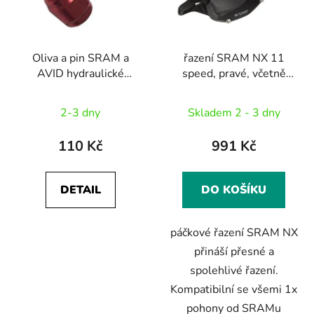
s
r
p
o
r
d
Oliva a pin SRAM a
řazení SRAM NX 11
o
u
AVID hydraulické
speed, pravé, včetně
d
k
kotoučové brzdy (sada
samostatné objímky,
u
t
Průměrné
1+1 kus)
černé
2-3 dny
Skladem 2 - 3 dny
k
ů
hodnocení
t
produktu
110 Kč
991 Kč
ů
je
1,0
DETAIL
DO KOŠÍKU
z
5
páčkové řazení SRAM NX
hvězdiček.
přináší přesné a
spolehlivé řazení.
Kompatibilní se všemi 1x
pohony od SRAMu