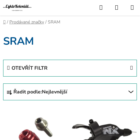
Přejít
Hledat
NÁKUP
na
KOŠÍK
obsah
Domů
/
Prodávané značky
/
SRAM
SRAM
OTEVŘÍT FILTR
Ř
Řadit podle:
Nejlevnější
a
z
V
e
ý
n
p
í
i
p