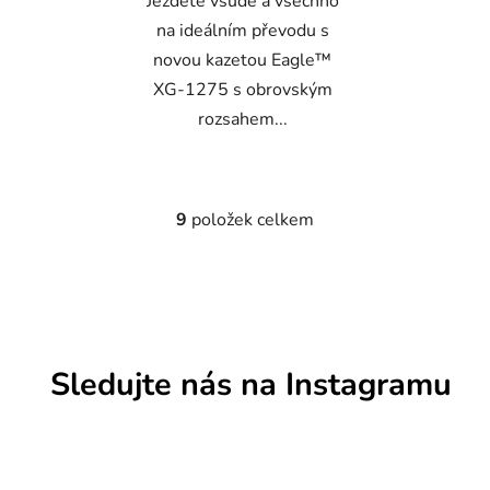
Jezděte všude a všechno
na ideálním převodu s
novou kazetou Eagle™
XG-1275 s obrovským
rozsahem...
9
položek celkem
O
v
l
á
d
a
c
Sledujte nás na Instagramu
í
p
r
v