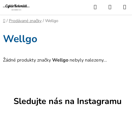
Přejít
Hledat
NÁKUP
na
KOŠÍK
obsah
Domů
/
Prodávané značky
/
Wellgo
Wellgo
Žádné produkty značky
Wellgo
nebyly nalezeny...
Sledujte nás na Instagramu