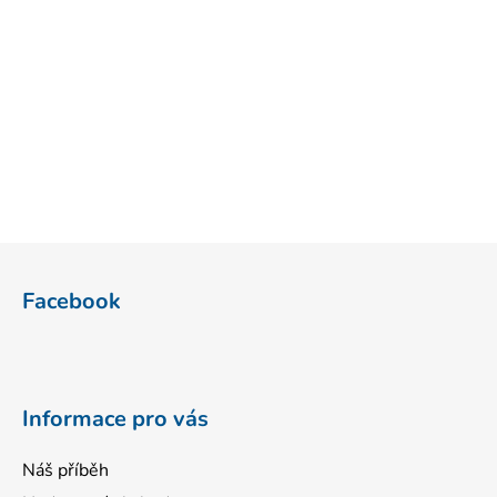
Z
á
Facebook
p
a
t
í
Informace pro vás
Náš příběh