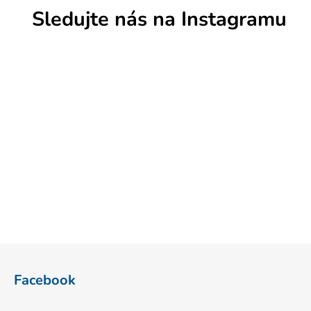
Sledujte nás na Instagramu
Z
á
Facebook
p
a