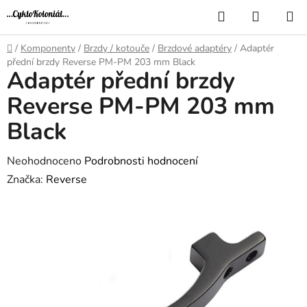
Přejít
Hledat
NÁKUP
na
KOŠÍK
obsah
Domů
/
Komponenty
/
Brzdy / kotouče
/
Brzdové adaptéry
/
Adaptér
přední brzdy Reverse PM-PM 203 mm Black
Adaptér přední brzdy
Reverse PM-PM 203 mm
Black
Průměrné
Neohodnoceno
Podrobnosti hodnocení
hodnocení
Značka:
Reverse
produktu
je
0,0
z
5
hvězdiček.