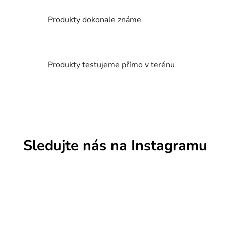
v
k
Produkty dokonale známe
y
v
ý
p
Produkty testujeme přímo v terénu
i
s
u
Sledujte nás na Instagramu