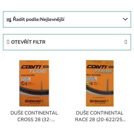
Ř
Řadit podle:
Nejlevnější
a
z
e
OTEVŘÍT FILTR
n
í
V
p
ý
r
p
o
i
d
s
u
p
k
r
t
DUŠE CONTINENTAL
DUŠE CONTINENTAL
o
ů
CROSS 28 (32-
RACE 28 (20-622/25-
d
622/47-622) FV/42MM
630) FV/60MM
u