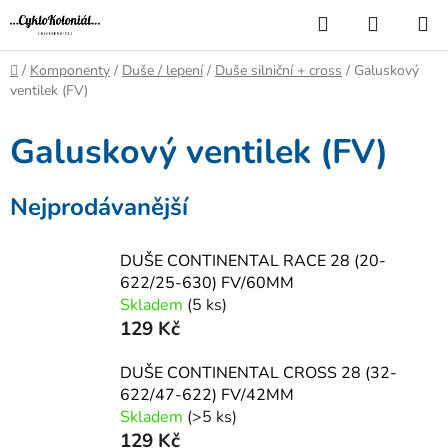
Přejít
Hledat
NÁKUP
na
KOŠÍK
obsah
Domů
/
Komponenty
/
Duše / lepení
/
Duše silniční + cross
/
Galuskový
ventilek (FV)
Galuskový ventilek (FV)
Nejprodávanější
DUŠE CONTINENTAL RACE 28 (20-
622/25-630) FV/60MM
Skladem
(5 ks)
129 Kč
DUŠE CONTINENTAL CROSS 28 (32-
622/47-622) FV/42MM
Skladem
(>5 ks)
129 Kč