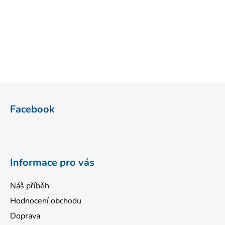
Z
á
Facebook
p
a
t
í
Informace pro vás
Náš příběh
Hodnocení obchodu
Doprava