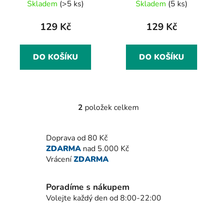
Skladem
(>5 ks)
Skladem
(5 ks)
k
t
129 Kč
129 Kč
ů
DO KOŠÍKU
DO KOŠÍKU
2
položek celkem
O
v
l
Doprava od 80 Kč
á
ZDARMA
nad 5.000 Kč
d
Vrácení
ZDARMA
a
c
í
Poradíme s nákupem
p
Volejte každý den od 8:00-22:00
r