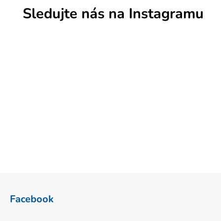
Sledujte nás na Instagramu
Z
á
Facebook
p
a