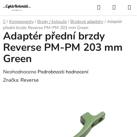
Přejít
Hledat
NÁKUP
na
KOŠÍK
obsah
Domů
/
Komponenty
/
Brzdy / kotouče
/
Brzdové adaptéry
/
Adaptér
přední brzdy Reverse PM-PM 203 mm Green
Adaptér přední brzdy
Reverse PM-PM 203 mm
Green
Průměrné
Neohodnoceno
Podrobnosti hodnocení
hodnocení
Značka:
Reverse
produktu
je
0,0
z
5
hvězdiček.