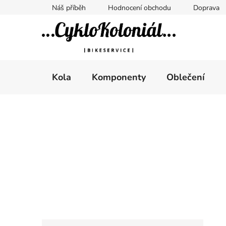
Přejít
Náš příběh
Hodnocení obchodu
Doprava
na
obsah
Kola
Komponenty
Oblečení
P
o
s
t
r
a
n
n
K
Přeskočit