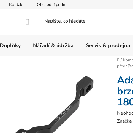
Kontakt
Obchodní podmínky
Ochrana osobních údajů
Doplňky
Nářadí & údržba
Servis & prodejna
Domů
/
Komp
přední/
Ada
br
18
Průměr
Neoho
hodnoc
Značka
produk