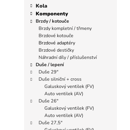
í
a
kategorie
Kola
p
t
Komponenty
a
e
Brzdy / kotouče
n
g
Brzdy kompletní / třmeny
e
o
Brzdové kotouče
r
l
i
Brzdové adaptéry
e
Brzdové destičky
Náhradní díly / příslušenství
Duše / lepení
Duše 29"
Duše silniční + cross
Galuskový ventilek (FV)
Auto ventilek (AV)
Duše 26"
Galuskový ventilek (FV)
Auto ventilek (AV)
Duše 27,5"
Galuskový ventilek (FV)