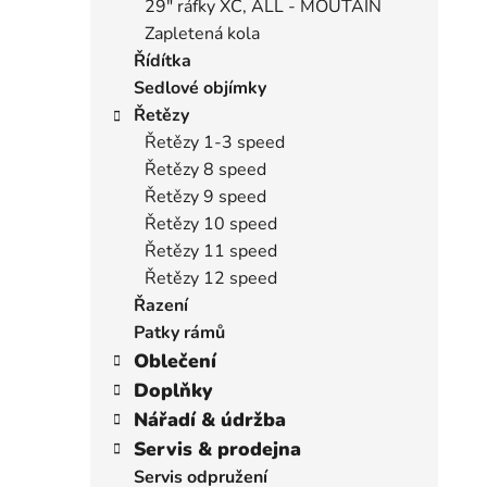
29" ráfky XC, ALL - MOUTAIN
Zapletená kola
Řídítka
Sedlové objímky
Řetězy
Řetězy 1-3 speed
Řetězy 8 speed
Řetězy 9 speed
Řetězy 10 speed
Řetězy 11 speed
Řetězy 12 speed
Řazení
Patky rámů
Oblečení
Doplňky
Nářadí & údržba
Servis & prodejna
Servis odpružení