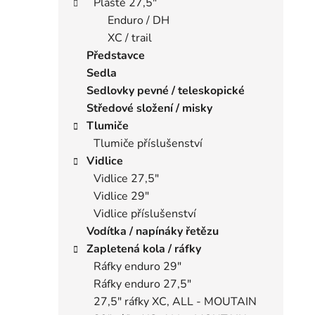
Pláště 27,5"
Enduro / DH
XC / trail
Představce
Sedla
Sedlovky pevné / teleskopické
Středové složení / misky
Tlumiče
Tlumiče příslušenství
Vidlice
Vidlice 27,5"
Vidlice 29"
Vidlice příslušenství
Vodítka / napínáky řetězu
Zapletená kola / ráfky
Ráfky enduro 29"
Ráfky enduro 27,5"
27,5" ráfky XC, ALL - MOUTAIN