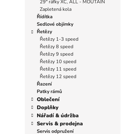
29" ráfky XC, ALL - MOUTAIN
Zapletená kola
Řídítka
Sedlové objímky
Řetězy
Řetězy 1-3 speed
Řetězy 8 speed
Řetězy 9 speed
Řetězy 10 speed
Řetězy 11 speed
Řetězy 12 speed
Řazení
Patky rámů
Oblečení
Doplňky
Nářadí & údržba
Servis & prodejna
Servis odpružení