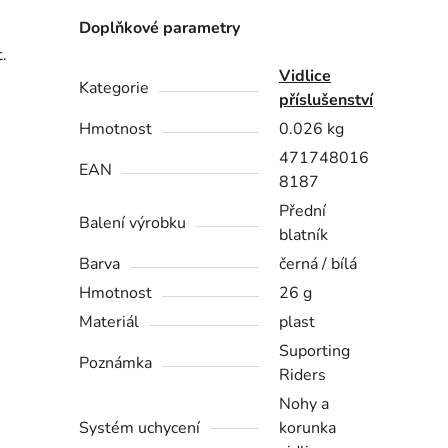
Doplňkové parametry
.
Vidlice
Kategorie
příslušenství
Hmotnost
0.026 kg
471748016
EAN
8187
Přední
Balení výrobku
blatník
Barva
černá / bílá
Hmotnost
26 g
Materiál
plast
Suporting
Poznámka
Riders
Nohy a
Systém uchycení
korunka