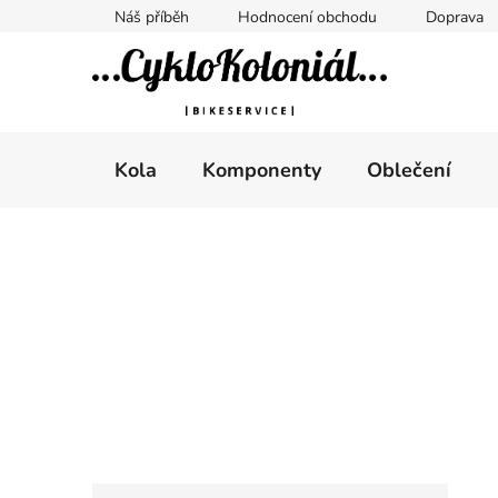
Přejít
Náš příběh
Hodnocení obchodu
Doprava
na
obsah
Kola
Komponenty
Oblečení
P
o
s
t
r
a
n
n
K
Přeskočit