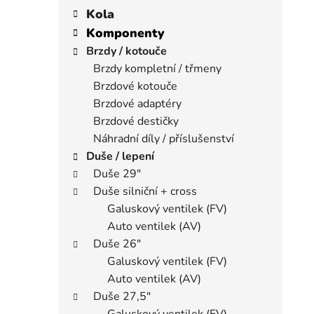
í
a
kategorie
Kola
p
t
Komponenty
a
e
Brzdy / kotouče
n
g
Brzdy kompletní / třmeny
e
o
Brzdové kotouče
r
l
i
Brzdové adaptéry
e
Brzdové destičky
Náhradní díly / příslušenství
Duše / lepení
Duše 29"
Duše silniční + cross
Galuskový ventilek (FV)
Auto ventilek (AV)
Duše 26"
Galuskový ventilek (FV)
Auto ventilek (AV)
Duše 27,5"
Galuskový ventilek (FV)