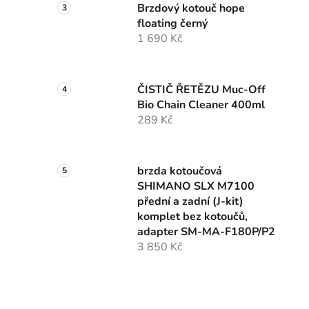
Brzdový kotouč hope
floating černý
1 690 Kč
ČISTIČ ŘETĚZU Muc-Off
Bio Chain Cleaner 400ml
289 Kč
brzda kotoučová
SHIMANO SLX M7100
přední a zadní (J-kit)
komplet bez kotoučů,
adapter SM-MA-F180P/P2
3 850 Kč