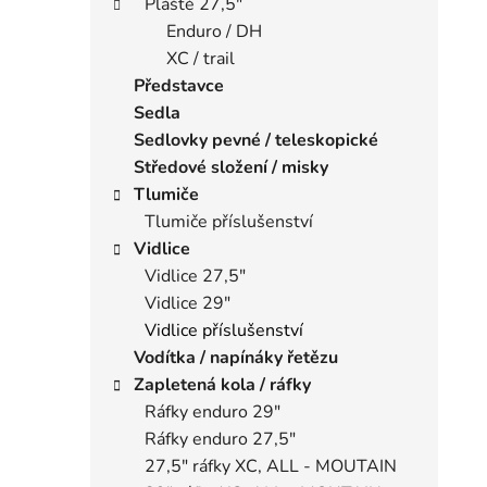
Pláště 27,5"
Enduro / DH
XC / trail
Představce
Sedla
Sedlovky pevné / teleskopické
Středové složení / misky
Tlumiče
Tlumiče příslušenství
Vidlice
Vidlice 27,5"
Vidlice 29"
Vidlice příslušenství
Vodítka / napínáky řetězu
Zapletená kola / ráfky
Ráfky enduro 29"
Ráfky enduro 27,5"
27,5" ráfky XC, ALL - MOUTAIN