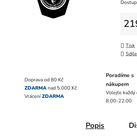
Dostup
je
0,0
z
21
5
Měrná
hvězdič
Tisk
Sdíle
Poradíme s
Doprava od 80 Kč
nákupem
ZDARMA
nad 5.000 Kč
Volejte každý
Vrácení
ZDARMA
8:00-22:00
Popis
Di