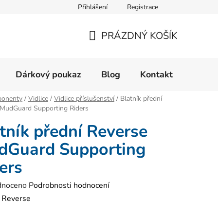
Přihlášení
Registrace
Velikostní tabulka
Formulář pro reklamaci zboží
Form
PRÁZDNÝ KOŠÍK
NÁKUPNÍ
KOŠÍK
Dárkový poukaz
Blog
Kontakt
onenty
/
Vidlice
/
Vidlice příslušenství
/
Blatník přední
 MudGuard Supporting Riders
tník přední Reverse
dGuard Supporting
ers
né
dnoceno
Podrobnosti hodnocení
ení
:
Reverse
tu