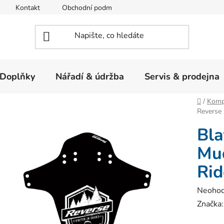
Kontakt
Obchodní podmínky
Ochrana osobních údajů
Doplňky
Nářadí & údržba
Servis & prodejna
Domů
/
Komp
Reverse
Bla
Mu
Rid
Průměr
Neoho
hodnoc
Značka
produk