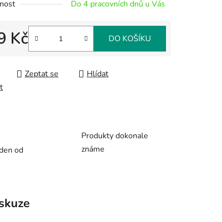
nost
Do 4 pracovních dnů u Vás
9 Kč
DO KOŠÍKU
 cena:
ek.
Zeptat se
Hlídat
t
Produkty dokonale
známe
 den od
skuze