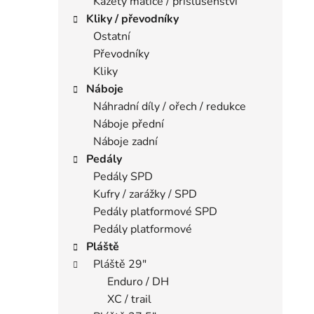
Kazety matice / příslušenství
Kliky / převodníky
Ostatní
Převodníky
Kliky
Náboje
Náhradní díly / ořech / redukce
Náboje přední
Náboje zadní
Pedály
Pedály SPD
Kufry / zarážky / SPD
Pedály platformové SPD
Pedály platformové
Pláště
Pláště 29"
Enduro / DH
XC / trail