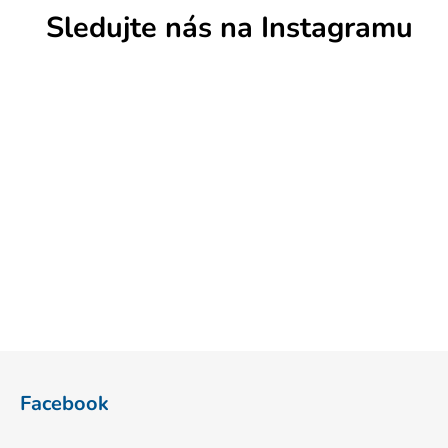
Sledujte nás na Instagramu
Z
á
Facebook
p
a