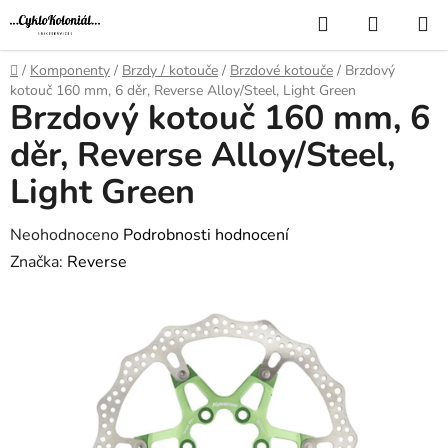
Přejít
Hledat
NÁKUP
na
KOŠÍK
obsah
Domů
/
Komponenty
/
Brzdy / kotouče
/
Brzdové kotouče
/
Brzdový
kotouč 160 mm, 6 děr, Reverse Alloy/Steel, Light Green
Brzdový kotouč 160 mm, 6
děr, Reverse Alloy/Steel,
Light Green
Průměrné
Neohodnoceno
Podrobnosti hodnocení
hodnocení
Značka:
Reverse
produktu
je
0,0
z
5
hvězdiček.