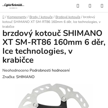
Přejít
Hledat
NÁKUP
na
KOŠÍK
obsah
Domů
/
Komponenty
/
Brzdy / kotouče
/
Brzdové kotouče
/
brzdový
kotouč SHIMANO XT SM-RT86 160mm 6 děr, Ice technologies, v
krabičce
brzdový kotouč SHIMANO
XT SM-RT86 160mm 6 děr,
Ice technologies, v
krabičce
Průměrné
Neohodnoceno
Podrobnosti hodnocení
hodnocení
Značka:
SHIMANO
produktu
je
0,0
z