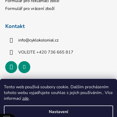
Formulář pro reklamaci zboží
Formulář pro vrácení zboží
Kontakt
info
@
cyklokolonial.cz
VOLEJTE +420 736 665 817
Přijímáme online platby
Tento web používá soubory cookie. Dalším procházením
tohoto webu vyjadřujete souhlas s jejich používáním.. Více
informací
zde
.
Nastavení