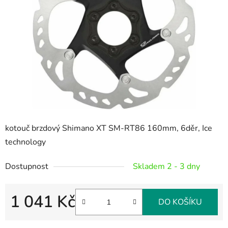
5
hvězdiček.
kotouč brzdový Shimano XT SM-RT86 160mm, 6děr, Ice
technology
Dostupnost
Skladem 2 - 3 dny
1 041 Kč
DO KOŠÍKU
Měrná cena: