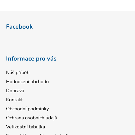
Z
á
Facebook
p
a
t
í
Informace pro vás
Náš příběh
Hodnocení obchodu
Doprava
Kontakt
Obchodní podmínky
Ochrana osobních údajů
Velikostní tabulka