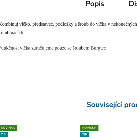
Popis
Di
Kombinuj víčko, představec, podložky a šroub do víčka v nekonečných
kombinacích.
Funkčnost víčka zaručujeme pouze se šroubem Burgtec
Související pr
NOVINKA
NOVINKA
TIP
TIP