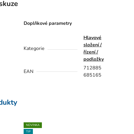
skuze
Doplňkové parametry
Hlavové
složení /
Kategorie
řízení /
podložky
712885
EAN
685165
odukty
NOVINKA
TIP