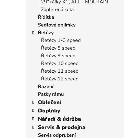
29" ráfky XC, ALL - MOUTAIN
Zapletená kola
Řídítka
Sedlové objímky
Řetězy
Řetězy 1-3 speed
Řetězy 8 speed
Řetězy 9 speed
Řetězy 10 speed
Řetězy 11 speed
Řetězy 12 speed
Řazení
Patky rámů
Oblečení
Doplňky
Nářadí & údržba
Servis & prodejna
Servis odpružení