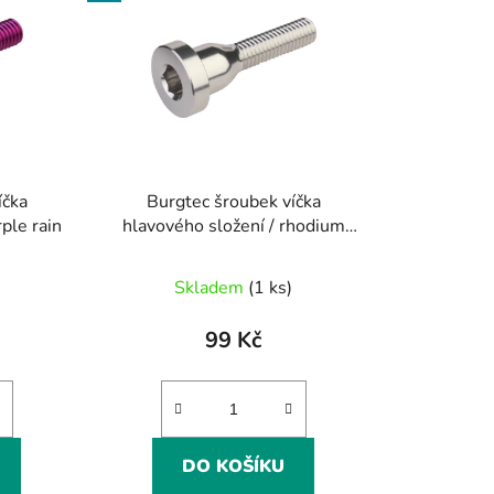
íčka
Burgtec šroubek víčka
ple rain
hlavového složení / rhodium
silver
Skladem
(1 ks)
99 Kč
DO KOŠÍKU