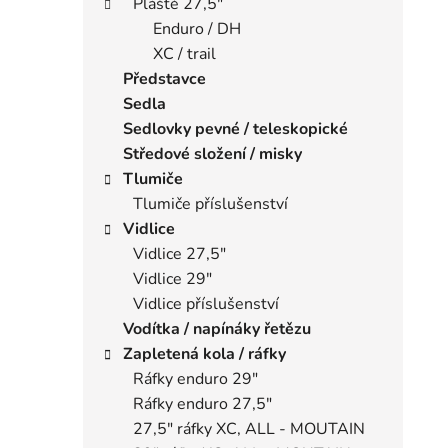
Pláště 27,5"
Enduro / DH
XC / trail
Představce
Sedla
Sedlovky pevné / teleskopické
Středové složení / misky
Tlumiče
Tlumiče příslušenství
Vidlice
Vidlice 27,5"
Vidlice 29"
Vidlice příslušenství
Vodítka / napínáky řetězu
Zapletená kola / ráfky
Ráfky enduro 29"
Ráfky enduro 27,5"
27,5" ráfky XC, ALL - MOUTAIN