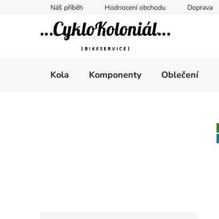
Přejít
Náš příběh
Hodnocení obchodu
Doprava
na
obsah
Kola
Komponenty
Oblečení
P
o
s
t
r
a
n
n
K
Přeskočit