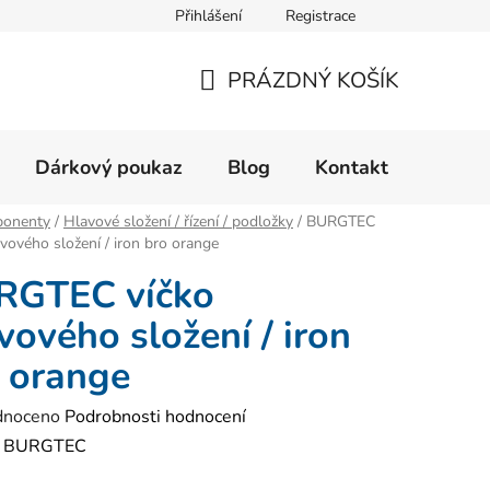
Přihlášení
Registrace
Velikostní tabulka
Formulář pro reklamaci zboží
Form
PRÁZDNÝ KOŠÍK
NÁKUPNÍ
KOŠÍK
Dárkový poukaz
Blog
Kontakt
onenty
/
Hlavové složení / řízení / podložky
/
BURGTEC
avového složení / iron bro orange
RGTEC víčko
vového složení / iron
 orange
né
dnoceno
Podrobnosti hodnocení
ení
:
BURGTEC
tu