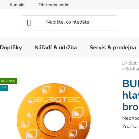
Kontakt
Obchodní podmínky
Ochrana osobních údajů
Doplňky
Nářadí & údržba
Servis & prodejna
Domů
/
Komp
víčko hl
BU
NOVINKA
TIP
hla
bro
Průměr
Neoho
hodnoc
Značka
produk