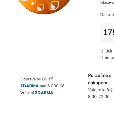
Eloxova
je
0,0
Dostup
z
5
17
hvězdič
Měrná
Tisk
Sdíle
Poradíme s
Doprava od 80 Kč
nákupem
ZDARMA
nad 5.000 Kč
Volejte každý
Vrácení
ZDARMA
8:00-22:00