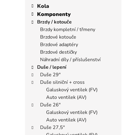
í
a
kategorie
Kola
p
t
Komponenty
a
e
Brzdy / kotouče
n
g
Brzdy kompletní / třmeny
e
o
Brzdové kotouče
r
l
i
Brzdové adaptéry
e
Brzdové destičky
Náhradní díly / příslušenství
Duše / lepení
Duše 29"
Duše silniční + cross
Galuskový ventilek (FV)
Auto ventilek (AV)
Duše 26"
Galuskový ventilek (FV)
Auto ventilek (AV)
Duše 27,5"
Galuskový ventilek (FV)