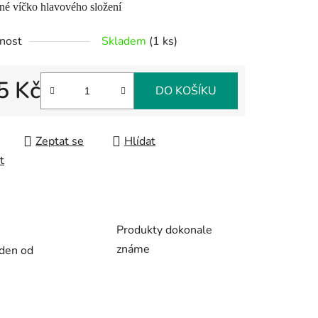
né víčko hlavového složení
nost
Skladem
(1 ks)
5 Kč
ek.
DO KOŠÍKU
 cena:
Zeptat se
Hlídat
t
Produkty dokonale
známe
 den od