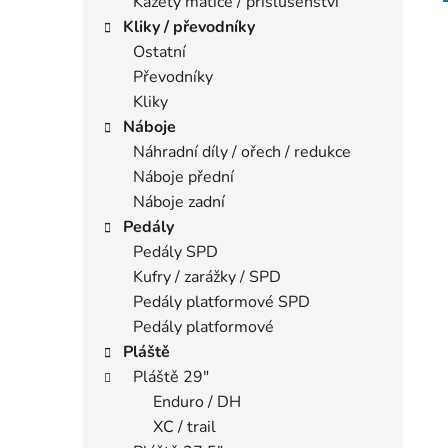
Kazety matice / příslušenství
Kliky / převodníky
Ostatní
Převodníky
Kliky
Náboje
Náhradní díly / ořech / redukce
Náboje přední
Náboje zadní
Pedály
Pedály SPD
Kufry / zarážky / SPD
Pedály platformové SPD
Pedály platformové
Pláště
Pláště 29"
Enduro / DH
XC / trail